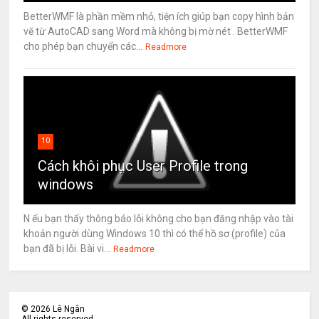
BetterWMF là phần mềm nhỏ, tiện ích giúp bạn copy hình bản
vẽ từ AutoCAD sang Word mà không bị mờ nét . BetterWMF
cho phép bạn chuyển các...
Readmore
10
Cách khôi phục User Profile trong
windows
N ếu bạn thấy thông báo lỗi không cho bạn đăng nhập vào tài
khoản người dùng Windows 10 thì có thể hồ sơ (profile) của
bạn đã bị lỗi. Bài vi...
Readmore
©
2026
Lê Ngân