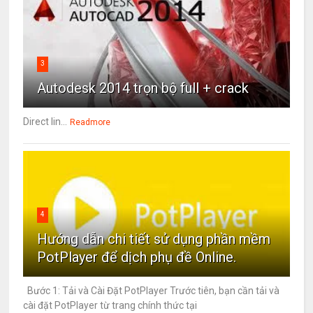
3
Autodesk 2014 trọn bộ full + crack
Direct lin...
Readmore
4
Hướng dẫn chi tiết sử dụng phần mềm
PotPlayer để dịch phụ đề Online.
Bước 1: Tải và Cài Đặt PotPlayer Trước tiên, bạn cần tải và
cài đặt PotPlayer từ trang chính thức tại