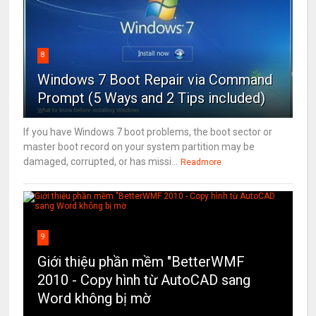
8
Windows 7 Boot Repair via Command
Prompt (5 Ways and 2 Tips included)
If you have Windows 7 boot problems, the boot sector or
master boot record on your system partition may be
damaged, corrupted, or has missi...
Readmore
9
Giới thiệu phần mềm "BetterWMF
2010 - Copy hình từ AutoCAD sang
Word không bị mờ