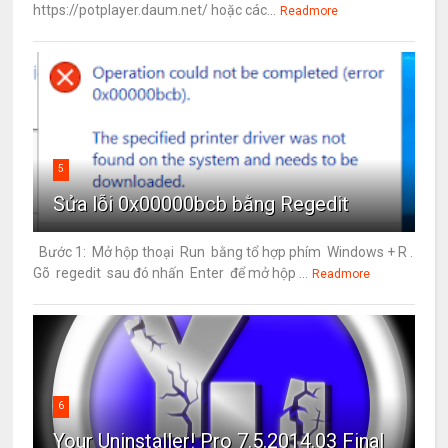
https://potplayer.daum.net/ hoặc các...
Readmore
5
Sửa lỗi 0x00000bcb bằng Regedit
Bước 1: Mở hộp thoại Run bằng tổ hợp phím Windows + R .
Gõ regedit sau đó nhấn Enter để mở hộp ...
Readmore
6
Your Uninstaller! Pro 7.5.2014.03 Final