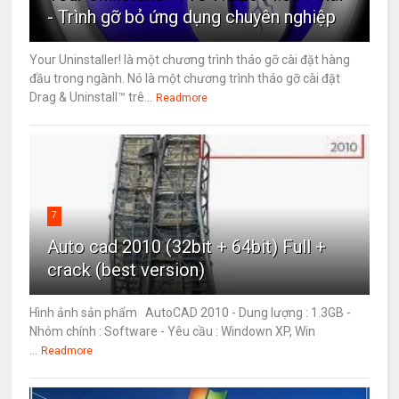
- Trình gỡ bỏ ứng dụng chuyên nghiệp
Your Uninstaller! là một chương trình tháo gỡ cài đặt hàng
đầu trong ngành. Nó là một chương trình tháo gỡ cài đặt
Drag & Uninstall™ trê...
Readmore
7
Auto cad 2010 (32bit + 64bit) Full +
crack (best version)
Hình ảnh sản phẩm AutoCAD 2010 - Dung lượng : 1.3GB -
Nhóm chính : Software - Yêu cầu : Windown XP, Win
...
Readmore