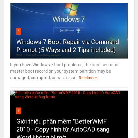
8
Windows 7 Boot Repair via Command
Prompt (5 Ways and 2 Tips included)
If you have Windows 7 boot problems, the boot sector or
master boot record on your system partition may be
damaged, corrupted, or has missi...
Readmore
9
Giới thiệu phần mềm "BetterWMF
2010 - Copy hình từ AutoCAD sang
Word không bị mờ