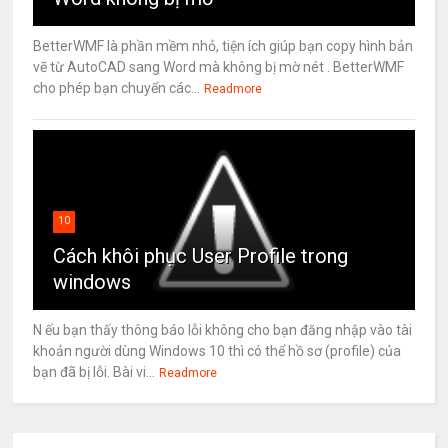
BetterWMF là phần mềm nhỏ, tiện ích giúp bạn copy hình bản
vẽ từ AutoCAD sang Word mà không bị mờ nét . BetterWMF
cho phép bạn chuyển các...
Readmore
10
Cách khôi phục User Profile trong
windows
N ếu bạn thấy thông báo lỗi không cho bạn đăng nhập vào tài
khoản người dùng Windows 10 thì có thể hồ sơ (profile) của
bạn đã bị lỗi. Bài vi...
Readmore