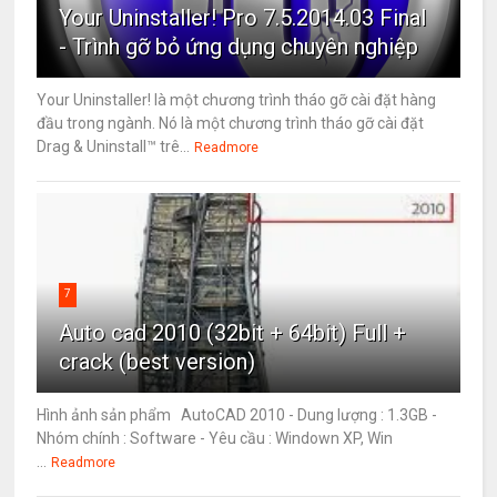
Your Uninstaller! Pro 7.5.2014.03 Final
- Trình gỡ bỏ ứng dụng chuyên nghiệp
Your Uninstaller! là một chương trình tháo gỡ cài đặt hàng
đầu trong ngành. Nó là một chương trình tháo gỡ cài đặt
Drag & Uninstall™ trê...
Readmore
7
Auto cad 2010 (32bit + 64bit) Full +
crack (best version)
Hình ảnh sản phẩm AutoCAD 2010 - Dung lượng : 1.3GB -
Nhóm chính : Software - Yêu cầu : Windown XP, Win
...
Readmore