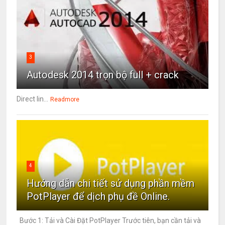
3
Autodesk 2014 trọn bộ full + crack
Direct lin...
Readmore
4
Hướng dẫn chi tiết sử dụng phần mềm
PotPlayer để dịch phụ đề Online.
Bước 1: Tải và Cài Đặt PotPlayer Trước tiên, bạn cần tải và