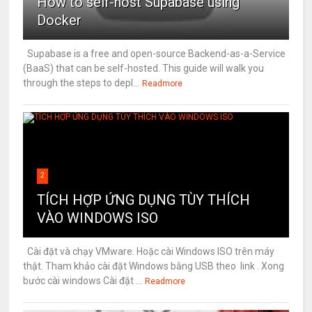
How to self-host Supabase using
Docker
Supabase is a free and open-source Backend-as-a-Service
(BaaS) that can be self-hosted. This guide will walk you
through the steps to depl...
Readmore
2
TÍCH HỢP ỨNG DỤNG TÙY THÍCH
VÀO WINDOWS ISO
Cài đặt và chạy VMware. Hoặc cài Windows ISO trên máy
thật. Tham khảo cài đặt Windows bằng USB theo link . Xong
bước cài windows Cài đặt ...
Readmore