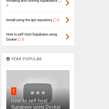
Installing and running Supabase#
0
Install using the apt repository
0
How to self-host Supabase using
Docker
0
YEAR POPULAR
1
How to self-host
Supabase using Docker