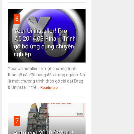
6
Your Uninstaller! Pro
7.5.2014.03 Final - Trình
gỡ bỏ ứng dụng chuyên
nghiệp
Your Uninstaller! là một chương trình
tháo gỡ cài đặt hàng đầu trong ngành. Nó
là một chương trình tháo gỡ cài đặt Drag
& Uninstall™ trê...
Readmore
7
Auto cad 2010 (32bit +