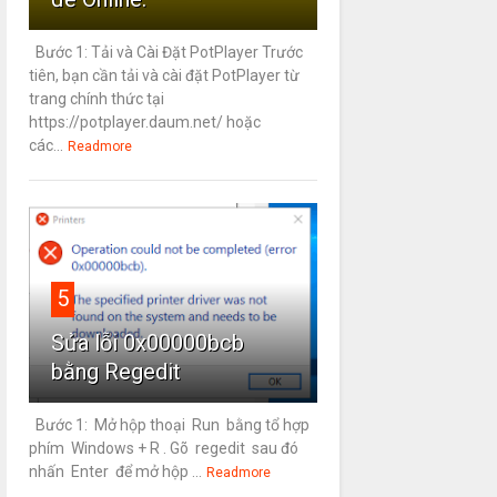
Bước 1: Tải và Cài Đặt PotPlayer Trước
tiên, bạn cần tải và cài đặt PotPlayer từ
trang chính thức tại
https://potplayer.daum.net/ hoặc
các...
Readmore
5
Sửa lỗi 0x00000bcb
bằng Regedit
Bước 1: Mở hộp thoại Run bằng tổ hợp
phím Windows + R . Gõ regedit sau đó
nhấn Enter để mở hộp ...
Readmore