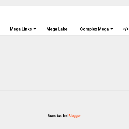
Mega Links
Mega Label
Complex Mega
Được tạo bởi
Blogger
.