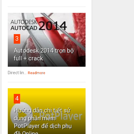
3
Autodesk 2014 trọn bộ
full + crack
Direct lin...
Readmore
4
Hướng dẫn chi tiết sử
dụng phần mềm
PotPlayer để dịch phụ
đề Online.