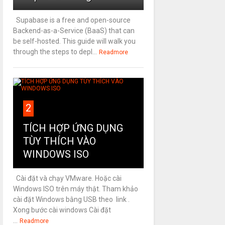
Supabase is a free and open-source
Backend-as-a-Service (BaaS) that can
be self-hosted. This guide will walk you
through the steps to depl...
Readmore
2
TÍCH HỢP ỨNG DỤNG
TÙY THÍCH VÀO
WINDOWS ISO
Cài đặt và chạy VMware. Hoặc cài
Windows ISO trên máy thật. Tham khảo
cài đặt Windows bằng USB theo link .
Xong bước cài windows Cài đặt
...
Readmore