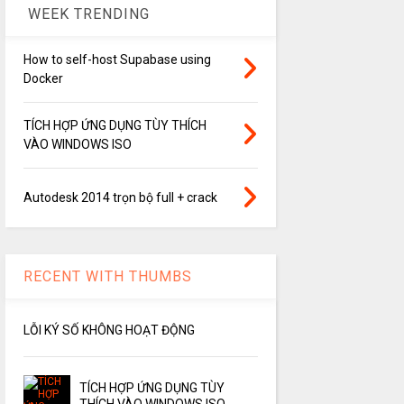
WEEK TRENDING
How to self-host Supabase using
Docker
TÍCH HỢP ỨNG DỤNG TÙY THÍCH
VÀO WINDOWS ISO
Autodesk 2014 trọn bộ full + crack
RECENT WITH THUMBS
LỖI KÝ SỐ KHÔNG HOẠT ĐỘNG
TÍCH HỢP ỨNG DỤNG TÙY
THÍCH VÀO WINDOWS ISO