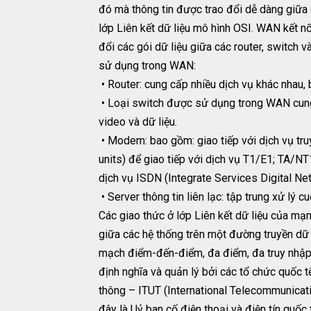
đó mà thông tin được trao đổi dễ dàng giữa
lớp Liên kết dữ liệu mô hình OSI. WAN kết n
đổi các gói dữ liệu giữa các router, switch 
sử dụng trong WAN:
• Router: cung cấp nhiều dịch vụ khác nhau,
• Loại switch được sử dụng trong WAN cung 
video và dữ liệu.
• Modem: bao gồm: giao tiếp với dịch vụ tru
units) để giao tiếp với dịch vụ T1/E1; TA/N
dịch vụ ISDN (Integrate Services Digital Ne
• Server thông tin liên lạc: tập trung xử lý 
Các giao thức ở lớp Liên kết dữ liệu của m
giữa các hệ thống trên một đường truyền dữ 
mạch điểm-đến-điểm, đa điểm, đa truy nhập
định nghĩa và quản lý bởi các tổ chức quốc tế
thông – ITUT (International Telecommunicat
đây là Uỷ ban cố điện thoại và điện tín quốc