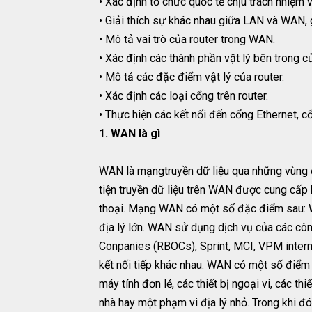
• Xác định tổ chức quốc tế chịu trách nhiệm
• Giải thích sự khác nhau giữa LAN và WAN,
• Mô tả vai trò của router trong WAN.
• Xác định các thành phần vật lý bên trong 
• Mô tả các đặc điểm vật lý của router.
• Xác định các loại cổng trên router.
• Thực hiện các kết nối đến cổng Ethernet, c
1. WAN là gì
WAN là mạngtruyền dữ liệu qua những vùng đị
tiện truyền dữ liệu trên WAN được cung cấp 
thoại. Mạng WAN có một số đặc điểm sau: WA
địa lý lớn. WAN sử dụng dịch vụ của các côn
Conpanies (RBOCs), Sprint, MCI, VPM interne
kết nối tiếp khác nhau. WAN có một số điểm
máy tính đơn lẻ, các thiết bị ngoại vi, các thi
nhà hay một phạm vi địa lý nhỏ. Trong khi 