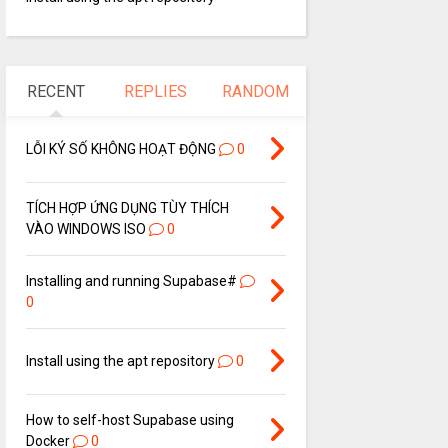
RECENT
REPLIES
RANDOM
LỖI KÝ SỐ KHÔNG HOẠT ĐỘNG
0
TÍCH HỢP ỨNG DỤNG TÙY THÍCH
VÀO WINDOWS ISO
0
Installing and running Supabase#
0
Install using the apt repository
0
How to self-host Supabase using
Docker
0