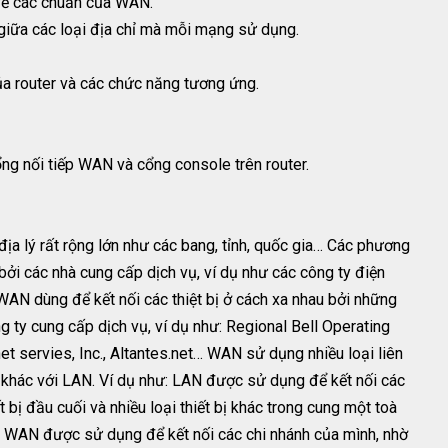
 về các chuẩn của WAN.
 giữa các loại địa chỉ mà mỗi mạng sử dụng.
của router và các chức năng tương ứng.
ổng nối tiếp WAN và cổng console trên router.
a lý rất rộng lớn như các bang, tỉnh, quốc gia… Các phương
bởi các nhà cung cấp dịch vụ, ví dụ như các công ty điện
N dùng để kết nối các thiệt bị ở cách xa nhau bởi những
g ty cung cấp dịch vụ, ví dụ như: Regional Bell Operating
t servies, Inc., Altantes.net… WAN sử dụng nhiều loại liên
 khác với LAN. Ví dụ như: LAN được sử dụng để kết nối các
ết bị đầu cuối và nhiều loại thiết bị khác trong cung một toà
đó WAN được sử dụng để kết nối các chi nhánh của mình, nhờ