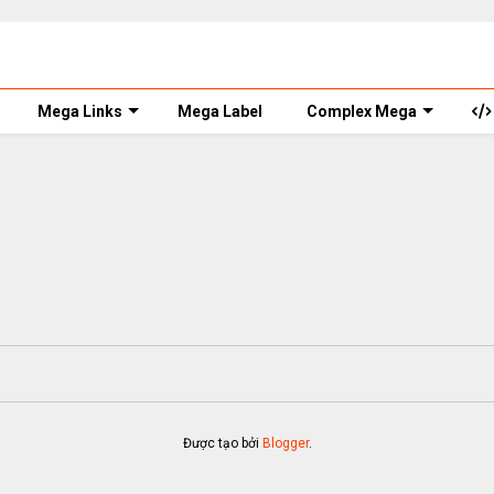
Mega Links
Mega Label
Complex Mega
Được tạo bởi
Blogger
.