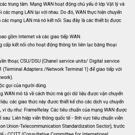
 các trung tâm. Mạng WAN hoạt động chủ yếu ở lớp Vật lý và
ối các mạng LAN lại với nhau. Do đó, WAN thực hiện chuyển
và các mạng LAN mà nó kết nối. Sau đây là các thiết bị được
 bao gồm Internet và các giao tiếp WAN.
cấp kết nối cho hoạt động thông tin liên lạc băng thoại
yền thoại; CSU/DSU (Chanel service units/ Digital service
T1 (Terminal Adapters /Network Terminal 1) để giao tiếp với
twork).
cuộc gọi của người dùng.
ạng WAN mô tả về cách thức mà gói dữ liệu được vận chuyển
liệu. các giao thức này đươc thiết kế cho các dịch vụ chuyển
, ví dụ như: FrameRelay. Các tiêu chuẩn của mạng WAN được
 sau: Liên hiệp viễn thông quốc tế - lĩnh vực tiêu chuẩn viễn
ion Union-Telecommunication Standardization Sector), trước
 tế - CCITT (Consultative Committee for International