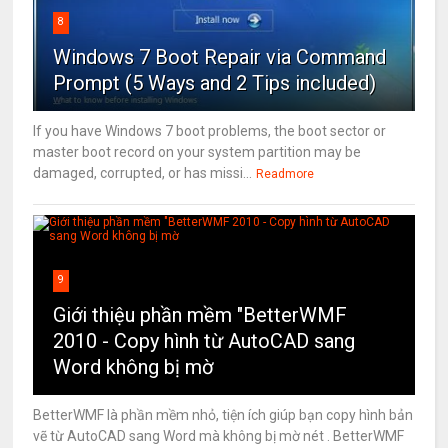
8
Windows 7 Boot Repair via Command
Prompt (5 Ways and 2 Tips included)
If you have Windows 7 boot problems, the boot sector or
master boot record on your system partition may be
damaged, corrupted, or has missi...
Readmore
9
Giới thiệu phần mềm "BetterWMF
2010 - Copy hình từ AutoCAD sang
Word không bị mờ
BetterWMF là phần mềm nhỏ, tiện ích giúp bạn copy hình bản
vẽ từ AutoCAD sang Word mà không bị mờ nét . BetterWMF