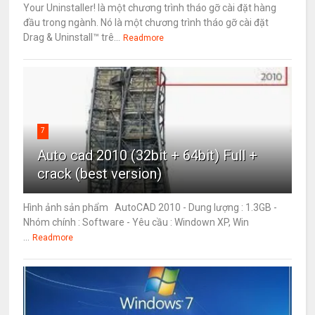
Your Uninstaller! là một chương trình tháo gỡ cài đặt hàng
đầu trong ngành. Nó là một chương trình tháo gỡ cài đặt
Drag & Uninstall™ trê...
Readmore
7
Auto cad 2010 (32bit + 64bit) Full +
crack (best version)
Hình ảnh sản phẩm AutoCAD 2010 - Dung lượng : 1.3GB -
Nhóm chính : Software - Yêu cầu : Windown XP, Win
...
Readmore