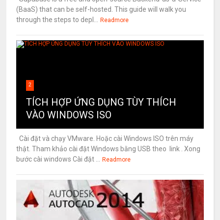
(BaaS) that can be self-hosted. This guide will walk you
through the steps to depl...
Readmore
2
TÍCH HỢP ỨNG DỤNG TÙY THÍCH
VÀO WINDOWS ISO
Cài đặt và chạy VMware. Hoặc cài Windows ISO trên máy
thật. Tham khảo cài đặt Windows bằng USB theo link . Xong
bước cài windows Cài đặt ...
Readmore