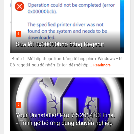
5
Sửa lỗi 0x00000bcb bằng Regedit
Bước 1: Mở hộp thoại Run bằng tổ hợp phím Windows + R .
Gõ regedit sau đó nhấn Enter để mở hộp ...
Readmore
6
Your Uninstaller! Pro 7.5.2014.03 Final
- Trình gỡ bỏ ứng dụng chuyên nghiệp