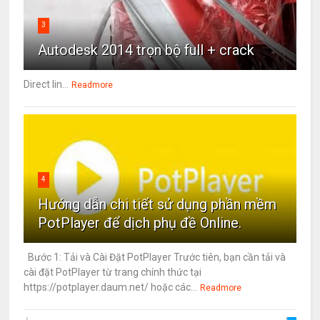
3
Autodesk 2014 trọn bộ full + crack
Direct lin...
Readmore
4
Hướng dẫn chi tiết sử dụng phần mềm
PotPlayer để dịch phụ đề Online.
Bước 1: Tải và Cài Đặt PotPlayer Trước tiên, bạn cần tải và
cài đặt PotPlayer từ trang chính thức tại
https://potplayer.daum.net/ hoặc các...
Readmore