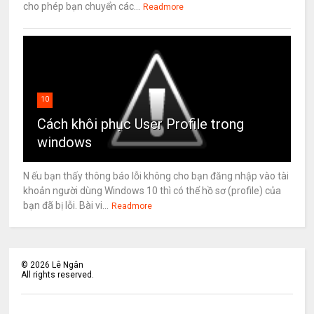
cho phép bạn chuyển các...
Readmore
10
Cách khôi phục User Profile trong
windows
N ếu bạn thấy thông báo lỗi không cho bạn đăng nhập vào tài
khoản người dùng Windows 10 thì có thể hồ sơ (profile) của
bạn đã bị lỗi. Bài vi...
Readmore
©
2026
Lê Ngân
All rights reserved.