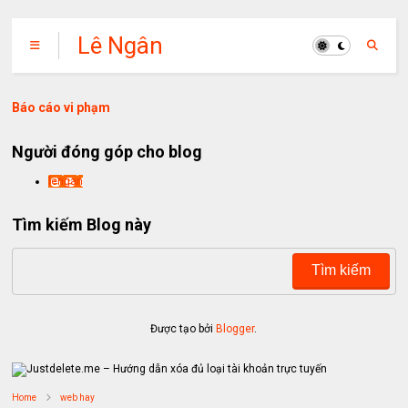
Lê Ngân
Báo cáo vi phạm
Người đóng góp cho blog
lengan
Tìm kiếm Blog này
Được tạo bởi
Blogger
.
Home
web hay