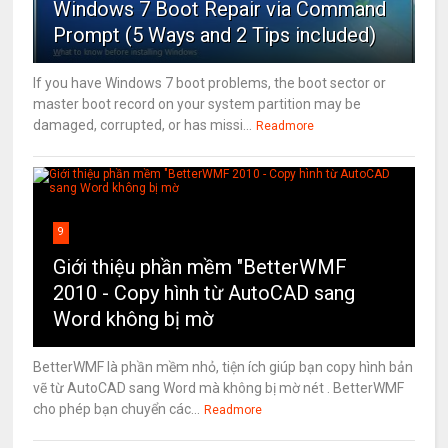
Windows 7 Boot Repair via Command
Prompt (5 Ways and 2 Tips included)
If you have Windows 7 boot problems, the boot sector or
master boot record on your system partition may be
damaged, corrupted, or has missi...
Readmore
9
Giới thiệu phần mềm "BetterWMF
2010 - Copy hình từ AutoCAD sang
Word không bị mờ
BetterWMF là phần mềm nhỏ, tiện ích giúp bạn copy hình bản
vẽ từ AutoCAD sang Word mà không bị mờ nét . BetterWMF
cho phép bạn chuyển các...
Readmore