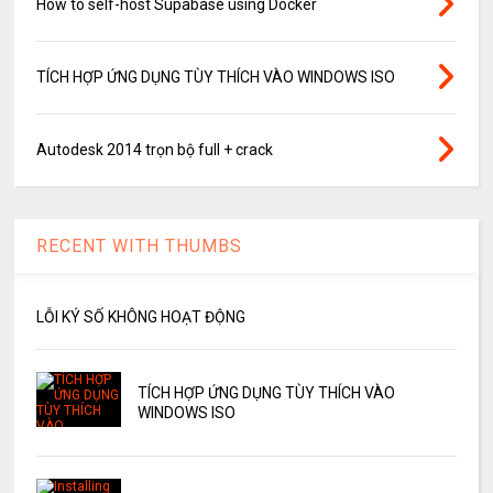
How to self-host Supabase using Docker
TÍCH HỢP ỨNG DỤNG TÙY THÍCH VÀO WINDOWS ISO
Autodesk 2014 trọn bộ full + crack
RECENT WITH THUMBS
LỖI KÝ SỐ KHÔNG HOẠT ĐỘNG
TÍCH HỢP ỨNG DỤNG TÙY THÍCH VÀO
WINDOWS ISO