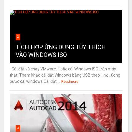
2
TÍCH HỢP ỨNG DỤNG TÙY THÍCH
VÀO WINDOWS ISO
Cài đặt và chạy VMware. Hoặc cài Windows ISO trên máy
thật. Tham khảo cài đặt Windows bằng USB theo link . Xong
bước cài windows Cài đặt ...
Readmore
3