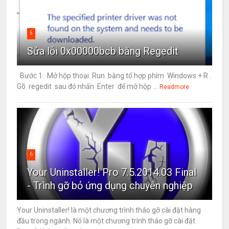
5
Sửa lỗi 0x00000bcb bằng Regedit
Bước 1: Mở hộp thoại Run bằng tổ hợp phím Windows + R .
Gõ regedit sau đó nhấn Enter để mở hộp ...
Readmore
6
Your Uninstaller! Pro 7.5.2014.03 Final
- Trình gỡ bỏ ứng dụng chuyên nghiệp
Your Uninstaller! là một chương trình tháo gỡ cài đặt hàng
đầu trong ngành. Nó là một chương trình tháo gỡ cài đặt