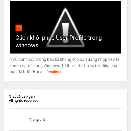
10
Cách khôi phục User Profile trong
windows
N ếu bạn thấy thông báo lỗi không cho bạn đăng nhập vào tài
khoản người dùng Windows 10 thì có thể hồ sơ (profile) của
bạn đã bị lỗi. Bài vi...
Readmore
©
2026
Lê Ngân
All rights reserved.
Trang chủ