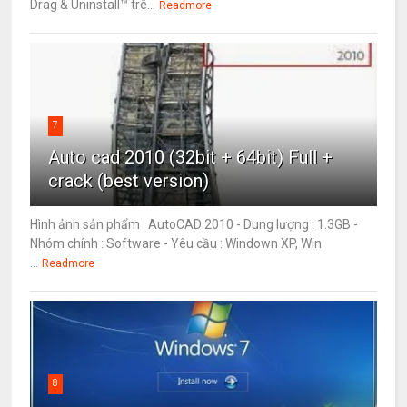
Drag & Uninstall™ trê...
Readmore
7
Auto cad 2010 (32bit + 64bit) Full +
crack (best version)
Hình ảnh sản phẩm AutoCAD 2010 - Dung lượng : 1.3GB -
Nhóm chính : Software - Yêu cầu : Windown XP, Win
...
Readmore
8