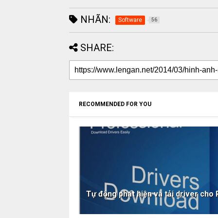
NHÃN:
Software
56
SHARE:
RECOMMENDED FOR YOU
Tự động phát hiện và tải driver cho