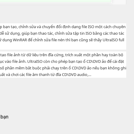
 bạn tạo, chỉnh sửa và chuyển đổi định dạng file ISO một cách chuyên
 dễ sử dụng, giúp bạn thao tác, chỉnh sửa tập tin ISO bằng các thao tác
dụng WinRAR để chỉnh sửa file nén thì bạn cũng sẽ thấy UltraISO full
tạo file ảnh từ dữ liệu trên đĩa cứng, trích xuất một phần hay toàn bộ
mục vào file ảnh. UltraISO còn cho phép bạn tạo ổ CD\DVD ảo để cài đặt
ố phần mềm bắt buộc phải chạy trên ổ CD\DVD ảo nếu bạn không ghi
 xuất và chơi các file âm thanh từ đĩa CD\DVD audio,…
a bạn