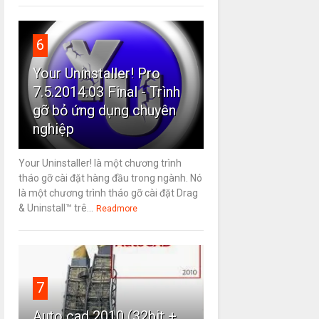
6
Your Uninstaller! Pro
7.5.2014.03 Final - Trình
gỡ bỏ ứng dụng chuyên
nghiệp
Your Uninstaller! là một chương trình
tháo gỡ cài đặt hàng đầu trong ngành. Nó
là một chương trình tháo gỡ cài đặt Drag
& Uninstall™ trê...
Readmore
7
Auto cad 2010 (32bit +