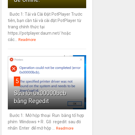
Bước 1: Tải và Cài Đặt PotPlayer Trước
tiên, bạn cần tải và cài đặt PotPlayer từ
trang chính thức tại
https://potplayer.daum.net/ hoặc
các...
Readmore
5
Sửa lỗi 0x00000bcb
bằng Regedit
Bước 1: Mở hộp thoại Run bằng tổ hợp
phím Windows + R . Gõ regedit sau đó
nhấn Enter để mở hộp ...
Readmore