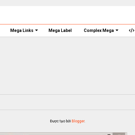
Mega Links
Mega Label
Complex Mega
Được tạo bởi
Blogger
.