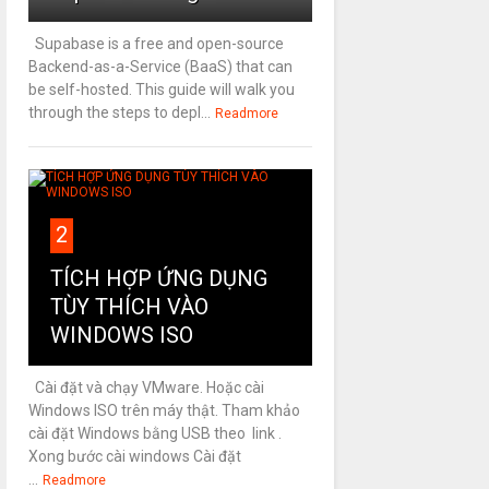
Supabase is a free and open-source
Backend-as-a-Service (BaaS) that can
be self-hosted. This guide will walk you
through the steps to depl...
Readmore
2
TÍCH HỢP ỨNG DỤNG
TÙY THÍCH VÀO
WINDOWS ISO
Cài đặt và chạy VMware. Hoặc cài
Windows ISO trên máy thật. Tham khảo
cài đặt Windows bằng USB theo link .
Xong bước cài windows Cài đặt
...
Readmore