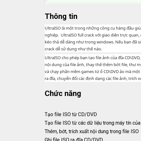
Thông tin
UltraISO
là một trong những công cụ hàng đầu giúp
nghiệp. UltraISO full crack với giao diện trực quan,
kéo thả dễ dàng như trong windows. Nếu bạn đã sử 
crack dễ sử dụng như thế nào.
UltraISO cho phép bạn tạo file ảnh của đĩa CD\DVD, 
nội dung của file ảnh, thay thế thêm bớt file, thư 
và chạy phần mềm games từ ổ CD\DVD ảo mà một s
ra đĩa, chuyển đổi các định dạng các file ảnh, trích
Chức năng
Tạo file ISO từ CD/DVD
Tạo file ISO từ các dữ liệu trong máy tín củ
Thêm, bớt, trích xuất nội dung trong file ISO
Ghi file ISO ra đĩa CD/DVD