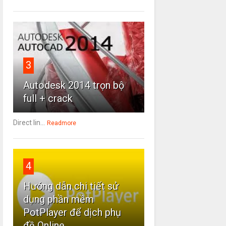
3
Autodesk 2014 trọn bộ
full + crack
Direct lin...
Readmore
4
Hướng dẫn chi tiết sử
dụng phần mềm
PotPlayer để dịch phụ
đề Online.