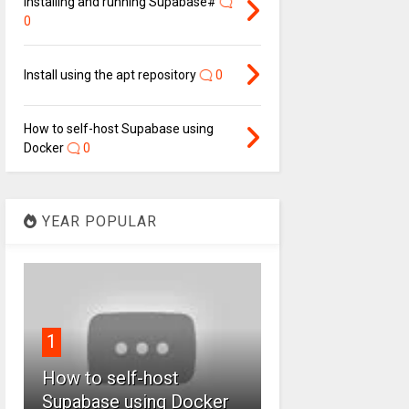
Installing and running Supabase#
0
Install using the apt repository
0
How to self-host Supabase using
Docker
0
YEAR POPULAR
1
How to self-host
Supabase using Docker