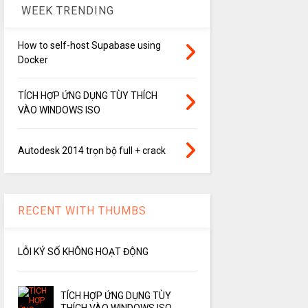
WEEK TRENDING
How to self-host Supabase using
Docker
TÍCH HỢP ỨNG DỤNG TÙY THÍCH
VÀO WINDOWS ISO
Autodesk 2014 trọn bộ full + crack
RECENT WITH THUMBS
LỖI KÝ SỐ KHÔNG HOẠT ĐỘNG
TÍCH HỢP ỨNG DỤNG TÙY
THÍCH VÀO WINDOWS ISO