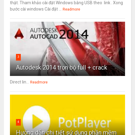
thật. Tham khảo cài đặt Windows bằng USB theo link . Xong
bước cài windows Cài đặt ...
Readmore
3
Autodesk 2014 trọn bộ full + crack
Direct lin...
Readmore
4
Hướng dẫn chi tiết sử dụng phần mềm