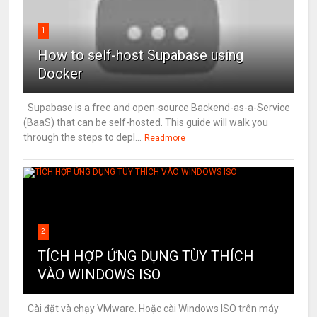
1
How to self-host Supabase using
Docker
Supabase is a free and open-source Backend-as-a-Service
(BaaS) that can be self-hosted. This guide will walk you
through the steps to depl...
Readmore
2
TÍCH HỢP ỨNG DỤNG TÙY THÍCH
VÀO WINDOWS ISO
Cài đặt và chạy VMware. Hoặc cài Windows ISO trên máy