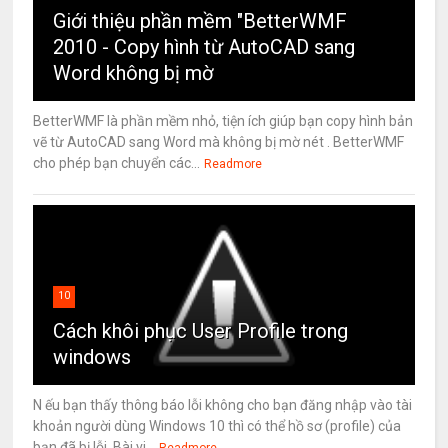
Giới thiệu phần mềm "BetterWMF
2010 - Copy hình từ AutoCAD sang
Word không bị mờ
BetterWMF là phần mềm nhỏ, tiện ích giúp bạn copy hình bản
vẽ từ AutoCAD sang Word mà không bị mờ nét . BetterWMF
cho phép bạn chuyển các...
Readmore
10
Cách khôi phục User Profile trong
windows
N ếu bạn thấy thông báo lỗi không cho bạn đăng nhập vào tài
khoản người dùng Windows 10 thì có thể hồ sơ (profile) của
bạn đã bị lỗi. Bài vi...