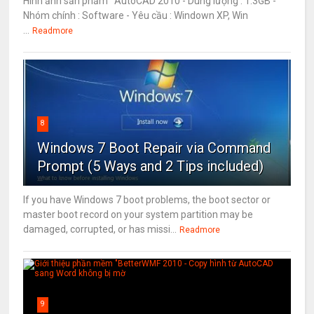
Hình ảnh sản phẩm AutoCAD 2010 - Dung lượng : 1.3GB -
Nhóm chính : Software - Yêu cầu : Windown XP, Win
...
Readmore
8
Windows 7 Boot Repair via Command
Prompt (5 Ways and 2 Tips included)
If you have Windows 7 boot problems, the boot sector or
master boot record on your system partition may be
damaged, corrupted, or has missi...
Readmore
9