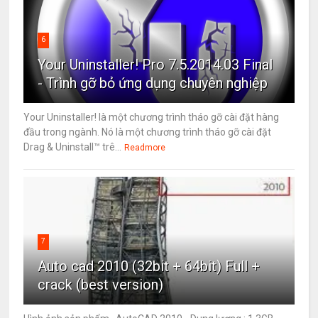
6
Your Uninstaller! Pro 7.5.2014.03 Final
- Trình gỡ bỏ ứng dụng chuyên nghiệp
Your Uninstaller! là một chương trình tháo gỡ cài đặt hàng
đầu trong ngành. Nó là một chương trình tháo gỡ cài đặt
Drag & Uninstall™ trê...
Readmore
7
Auto cad 2010 (32bit + 64bit) Full +
crack (best version)