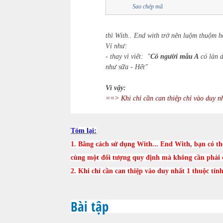
Sao chép mã
thì With.. End with trở nên luộm thuộm h
Ví như:
- thay vì viết: "
Cô người mẫu A
có làn d
như sữa - Hết"
Vì vậy:
==> Khi chỉ cần can thiệp chỉ vào duy nh
Tóm lại:
1. Bằng cách sử dụng With... End With, bạn có th
cùng một đối tượng quy định mà không cần phải c
2. Khi chỉ cần can thiệp vào duy nhất 1 thuộc tín
Bài tập