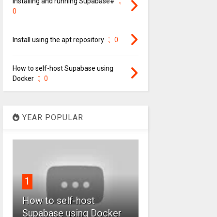
Installing and running Supabase#
0
Install using the apt repository
0
How to self-host Supabase using
Docker
0
YEAR POPULAR
1
How to self-host
Supabase using Docker