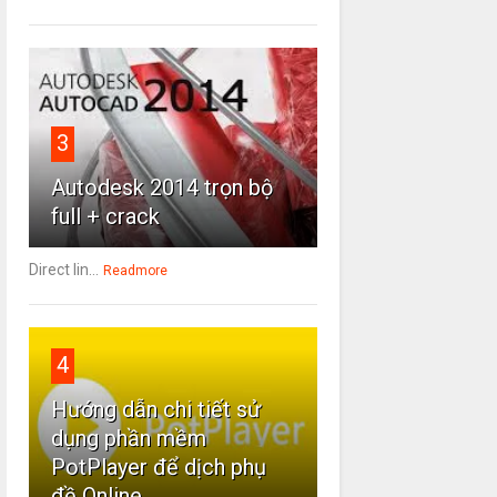
3
Autodesk 2014 trọn bộ
full + crack
Direct lin...
Readmore
4
Hướng dẫn chi tiết sử
dụng phần mềm
PotPlayer để dịch phụ
đề Online.