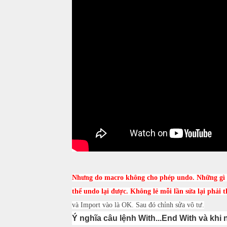
Nhưng do macro không cho phép undo. Những gì t
thể undo lại được. Không lẻ mỗi lần sửa lại phải t
và Import vào là OK. Sau đó chỉnh sửa vô tư.
Ý nghĩa câu lệnh With...End With và khi