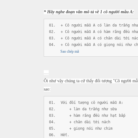
* Hãy nghe đoạn văn mô tả về 1 cô người mẫu A:
+ Cô người mẫu A có làn da trắng nh
+ Cô người mẫu A có hàm răng đều nh
+ Cô người mẫu A có chân dài tới ná
+ Cô người mẫu A có giọng nói như c
Sao chép mã
....
Ôi như vậy chúng ta cứ thấy đối tượng "Cô người mẫu
sao:
Với đối tượng cô người mẫu A:
+ làn da trắng như sữa
+ hàm răng đều như hạt bắp
+ chân dài tới nách
+ giọng nói như chim
Hết.