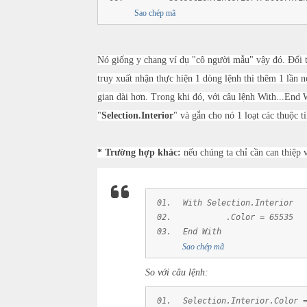
Sao chép mã
Nó giống y chang ví dụ "cô người mẫu" vậy đó. Đối 
truy xuất nhận thực hiện 1 dòng lệnh thì thêm 1 lần nó
gian dài hơn. Trong khi đó, với câu lệnh With...End 
"
Selection.Interior
" và gắn cho nó 1 loạt các thuộc t
* Trường hợp khác:
nếu chúng ta chỉ cần can thiệp 
With Selection.Interior
.Color = 65535
End With
Sao chép mã
So với câu lệnh:
Selection.Interior.Color 