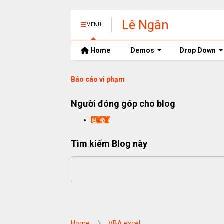
Lê Ngân
MENU
Home
Demos
Drop Down
Báo cáo vi phạm
Người đóng góp cho blog
lengan
Tìm kiếm Blog này
Home
VBA excel