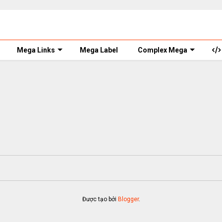
Mega Links
Mega Label
Complex Mega
Được tạo bởi
Blogger
.