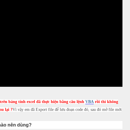
rên bảng tính excel đã thực hiện bằng câu lệnh
VBA
rồi thì không
hu lại ?
Vì vậy em đã Export file để lưu đoạn code đó, sau đó mở file mới
 nào nên dùng?