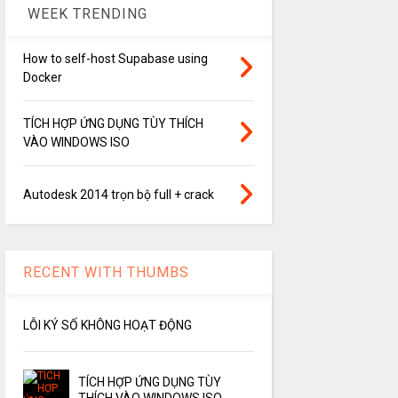
WEEK TRENDING
How to self-host Supabase using
Docker
TÍCH HỢP ỨNG DỤNG TÙY THÍCH
VÀO WINDOWS ISO
Autodesk 2014 trọn bộ full + crack
RECENT WITH THUMBS
LỖI KÝ SỐ KHÔNG HOẠT ĐỘNG
TÍCH HỢP ỨNG DỤNG TÙY
THÍCH VÀO WINDOWS ISO