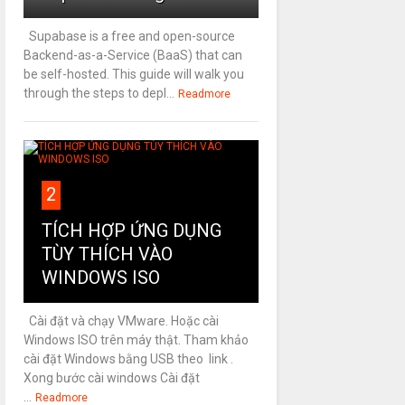
Supabase is a free and open-source
Backend-as-a-Service (BaaS) that can
be self-hosted. This guide will walk you
through the steps to depl...
Readmore
2
TÍCH HỢP ỨNG DỤNG
TÙY THÍCH VÀO
WINDOWS ISO
Cài đặt và chạy VMware. Hoặc cài
Windows ISO trên máy thật. Tham khảo
cài đặt Windows bằng USB theo link .
Xong bước cài windows Cài đặt
...
Readmore