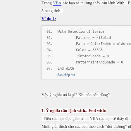
Trong
VBA
các bạn sẽ thường thấy câu lệnh With...E
ô bảng tính..
Ví dụ 1:
With Selection.Interior
.Pattern = xlSolid
.PatternColorIndex = xlAutom
.Color = 65535
.TintAndShade = 0
.PatternTintAndShade = 0
End With
Sao chép mã
Vậy ý nghĩa nó là gì? Khi nào nên dùng?
1. Ý nghĩa câu lệnh with.. End with:
- Nếu các bạn đọc giáo trình VBA các bạn sẽ thấy định
Mình giải thích cho các bạn theo cách "đời thường" n