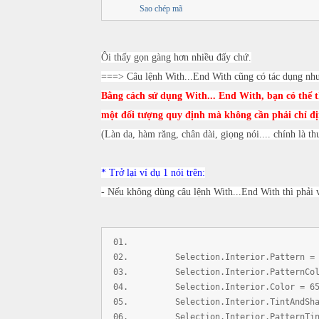
Sao chép mã
Ôi thấy gọn gàng hơn nhiều đấy chứ.
===> Câu lệnh With...End With cũng có tác dụng như 
Bằng cách sử dụng With... End With, bạn có thể t
một đối tượng quy định mà không cần phải chỉ địn
(Làn da, hàm răng, chân dài, giọng nói.... chính là t
* Trở lại ví dụ 1 nói trên:
- Nếu không dùng câu lệnh With...End With thì phải v
Selection.Interior.Pattern = x
Selection.Interior.PatternColor
Selection.Interior.Color = 65
Selection.Interior.TintAndSha
Selection.Interior.PatternTint