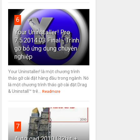
6
Your Uninstaller! Pro
7.5.2014.03 Final - Trình
gỡ bỏ ứng dụng chuyên
nghiệp
Your Uninstaller! là một chương trình
tháo gỡ cài đặt hàng đầu trong ngành. Nó
là một chương trình tháo gỡ cài đặt Drag
& Uninstall™ trê...
Readmore
7
Auto cad 2010 (32bit +