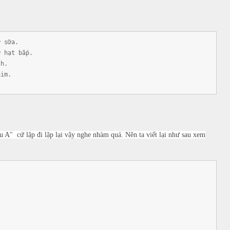
ư sữa.
ư hạt bắp.
ch.
him.
 A" cứ lặp đi lặp lại vậy nghe nhàm quá. Nên ta viết lại như sau xem