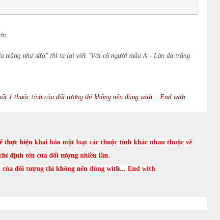
ơn.
a trắng như sữa" thì ta lại viết "Với cô người mẫu A - Làn da trắng
ất 1 thuộc tính của đối tượng thì không nên dùng with... End with.
ể thực hiện khai báo một loạt các thuộc tính khác nhau thuộc về
hỉ định tên của đối tượng nhiều lần.
h của đối tượng thì không nên dùng with... End with