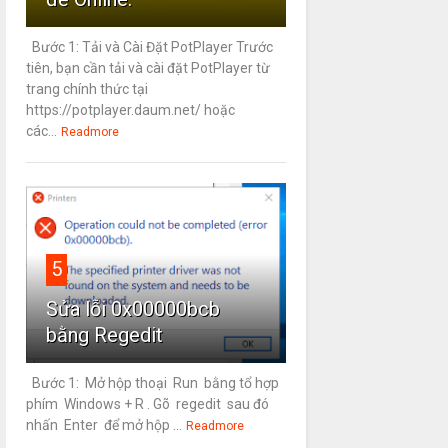
Bước 1: Tải và Cài Đặt PotPlayer Trước
tiên, bạn cần tải và cài đặt PotPlayer từ
trang chính thức tại
https://potplayer.daum.net/ hoặc
các...
Readmore
5
Sửa lỗi 0x00000bcb
bằng Regedit
Bước 1: Mở hộp thoại Run bằng tổ hợp
phím Windows + R . Gõ regedit sau đó
nhấn Enter để mở hộp ...
Readmore