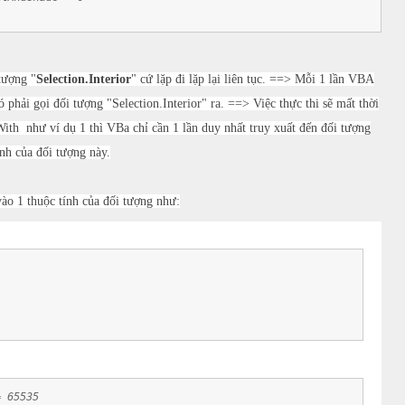
tượng "
Selection.Interior
" cứ lặp đi lặp lại liên tục. ==> Mỗi 1 lần VBA
 phải gọi đối tượng "Selection.Interior" ra. ==> Việc thực thi sẽ mất thời
With như ví dụ 1 thì VBa chỉ cần 1 lần duy nhất truy xuất đến đối tượng
ính của đối tượng này.
vào 1 thuộc tính của đối tượng như:
= 65535