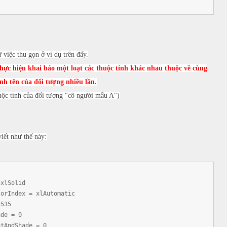
việc thu gọn ở ví dụ trên đấy.
hực hiện khai báo một loạt các thuộc tính khác nhau thuộc về cùng
h tên của đối tượng nhiều lần.
huộc tính của đối tượng "cô người mẫu A")
iết như thế này:
lSolid
Index = xlAutomatic
535
de = 0
AndShade = 0