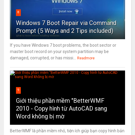
8
Windows 7 Boot Repair via Command
Prompt (5 Ways and 2 Tips included)
If you have Windows 7 boot problems, the boot sector or
master boot record on your system partition may be
damaged, corrupted, or has missi...
Readmore
9
Giới thiệu phần mềm "BetterWMF
2010 - Copy hình từ AutoCAD sang
Word không bị mờ
BetterWMF là phần mềm nhỏ, tiện ích giúp bạn copy hình bản