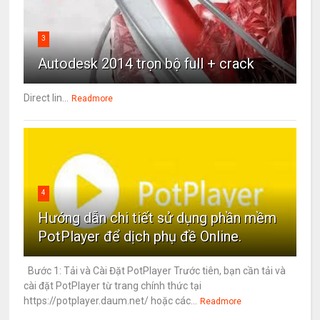
3
Autodesk 2014 trọn bộ full + crack
Direct lin...
Readmore
4
Hướng dẫn chi tiết sử dụng phần mềm
PotPlayer để dịch phụ đề Online.
Bước 1: Tải và Cài Đặt PotPlayer Trước tiên, bạn cần tải và
cài đặt PotPlayer từ trang chính thức tại
https://potplayer.daum.net/ hoặc các...
Readmore