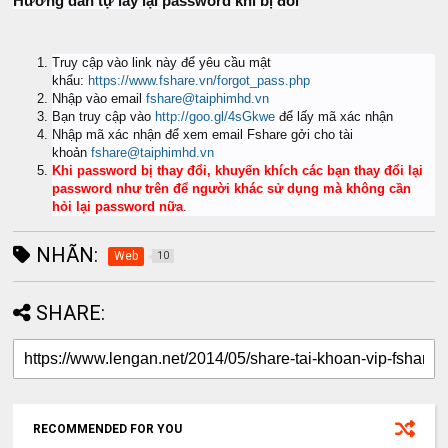
Hướng dẫn tự lấy lại password khi bị đổi
Truy cập vào link này để yêu cầu mật
khẩu:
https://www.fshare.vn/forgot_pass.php
Nhập vào email
fshare@taiphimhd.vn
Bạn truy cập vào
http://goo.gl/4sGkwe
để lấy mã xác nhận
Nhập mã xác nhận để xem email Fshare gởi cho tài
khoản
fshare@taiphimhd.vn
Khi password bị thay đổi, khuyến khích các bạn thay đổi lại
password như trên để người khác sử dụng mà không cần
hỏi lại password nữa
.
NHÃN:
Web
10
SHARE:
RECOMMENDED FOR YOU