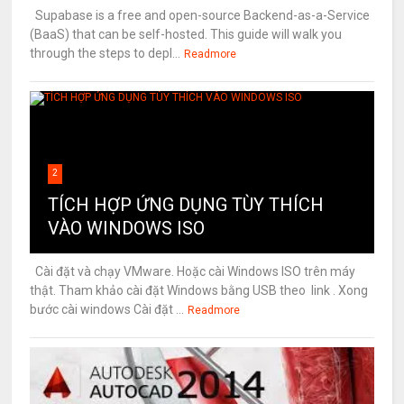
Supabase is a free and open-source Backend-as-a-Service
(BaaS) that can be self-hosted. This guide will walk you
through the steps to depl...
Readmore
2
TÍCH HỢP ỨNG DỤNG TÙY THÍCH
VÀO WINDOWS ISO
Cài đặt và chạy VMware. Hoặc cài Windows ISO trên máy
thật. Tham khảo cài đặt Windows bằng USB theo link . Xong
bước cài windows Cài đặt ...
Readmore