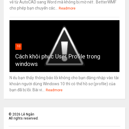
vẽ từ AutoCAD sang Word mà không bị mờ nét . BetterWMF
cho phép bạn chuyển các...
Readmore
10
Cách khôi phục User Profile trong
windows
N ếu bạn thấy thông báo lỗi không cho bạn đăng nhập vào tài
khoản người dùng Windows 10 thì có thể hồ sơ (profile) của
bạn đã bị lỗi. Bài vi...
Readmore
©
2026
Lê Ngân
All rights reserved.