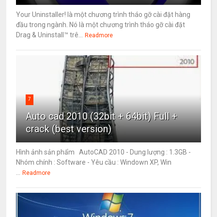
Your Uninstaller! là một chương trình tháo gỡ cài đặt hàng
đầu trong ngành. Nó là một chương trình tháo gỡ cài đặt
Drag & Uninstall™ trê...
Readmore
7
Auto cad 2010 (32bit + 64bit) Full +
crack (best version)
Hình ảnh sản phẩm AutoCAD 2010 - Dung lượng : 1.3GB -
Nhóm chính : Software - Yêu cầu : Windown XP, Win
...
Readmore