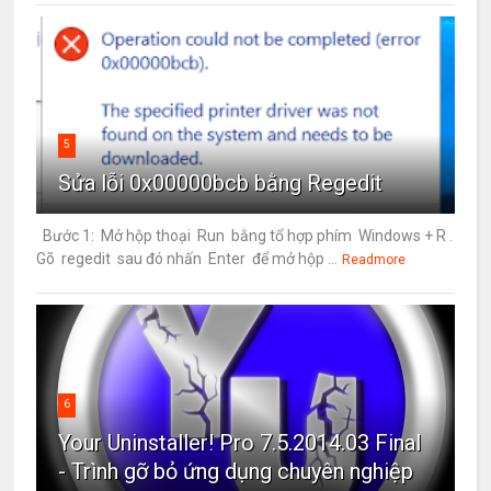
5
Sửa lỗi 0x00000bcb bằng Regedit
Bước 1: Mở hộp thoại Run bằng tổ hợp phím Windows + R .
Gõ regedit sau đó nhấn Enter để mở hộp ...
Readmore
6
Your Uninstaller! Pro 7.5.2014.03 Final
- Trình gỡ bỏ ứng dụng chuyên nghiệp