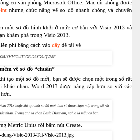
̣ công cụ văn phòng Microsoft Office. Mặc dù không được
int
nhưng chức năng vẽ sơ đồ nhanh chóng và chuyên
àm một sơ đồ hình khối ở mức cơ bản với Visio 2013 và
 bạn khám phá trong Visio 2013.
miễn phí bằng cách vào
đây
để tải về
DX8-YMM62-JT2GF-G9XG9-QV38F
mềm vẽ sơ đồ “chuẩn”
 tạo một sơ đồ mới, bạn sẽ được chọn một trong số rất
ối khác nhau. Word 2013 được nâng cấp hơn so với các
 hơn.
o 2013 hoặc khi tạo một sơ đồ mới, bạn sẽ được chọn một trong số rất
i khác nhau. Trong ảnh ta chọn Basic Diagram, nghĩa là mẫu cơ bản.
ờng Metric Units rồi bấm nút Create.