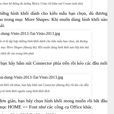
chọn hệ thống đo lường Metric Units rồi bấm nút Create (mũi tên).
 những hình khối dành cho kiểu mẫu bạn chọn, dù đương
 nào trong mục More Shapes. Khi muốn dùng hình khối nào
ải.
 sẽ là tập hợp những hình khối dành cho kiểu mẫu bạn chọn, dù đương
ong mục More Shapes (khung đỏ). Khi muốn dùng hình khối nào hãy kéo thả
 khối đó vào trang bên phải.
, bạn hãy bấm nút Connector phía trên rồi kéo các đầu mối
nh khối với nhau, bạn hãy bấm nút Connector (khung đỏ) rồi kéo các đầu
) từ hình khối nguồn sang hình khối đích.
́t đơn giản, bạn hãy chọn hình khối mong muốn rồi bắt đầu
n mục HOME => Font như các công cụ Office khác.