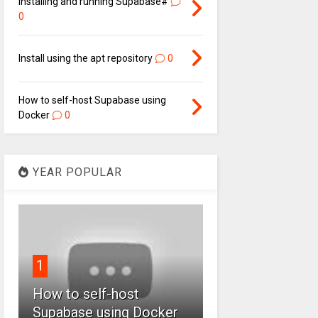
Installing and running Supabase#
0
Install using the apt repository
0
How to self-host Supabase using
Docker
0
YEAR POPULAR
1
How to self-host
Supabase using Docker