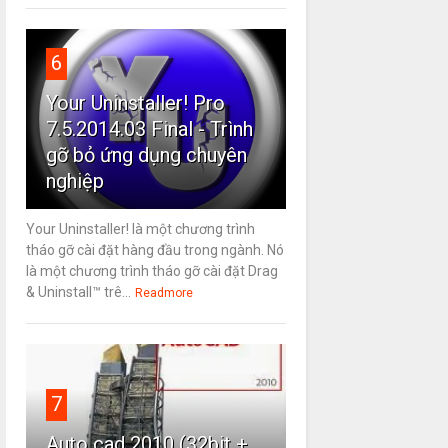
6
Your Uninstaller! Pro
7.5.2014.03 Final - Trình
gỡ bỏ ứng dụng chuyên
nghiệp
Your Uninstaller! là một chương trình
tháo gỡ cài đặt hàng đầu trong ngành. Nó
là một chương trình tháo gỡ cài đặt Drag
& Uninstall™ trê...
Readmore
7
Auto cad 2010 (32bit +