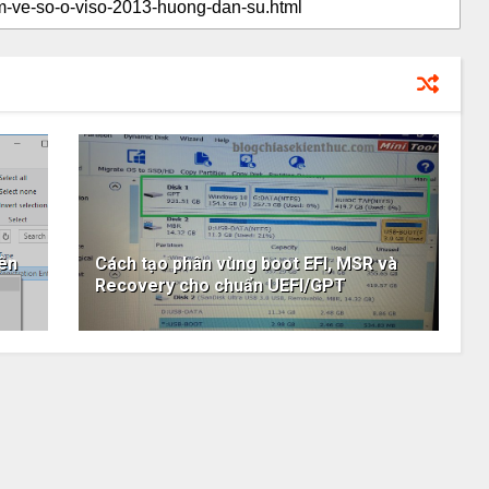
ên
Cách tạo phân vùng boot EFI, MSR và
Recovery cho chuẩn UEFI/GPT