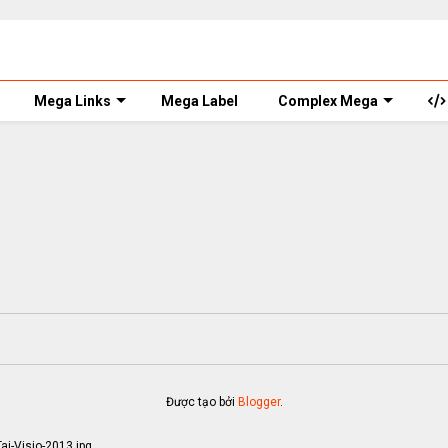
Mega Links
Mega Label
Complex Mega
Được tạo bởi
Blogger
.