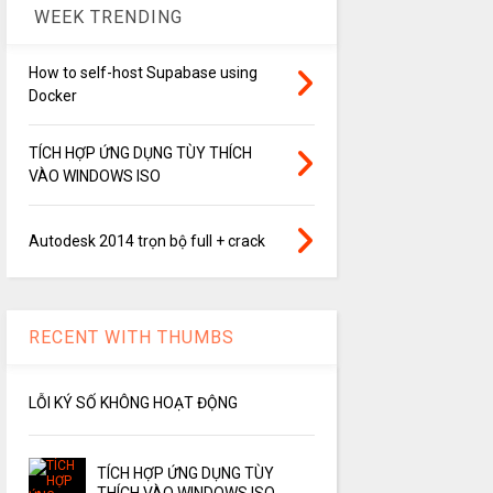
WEEK TRENDING
How to self-host Supabase using
Docker
TÍCH HỢP ỨNG DỤNG TÙY THÍCH
VÀO WINDOWS ISO
Autodesk 2014 trọn bộ full + crack
RECENT WITH THUMBS
LỖI KÝ SỐ KHÔNG HOẠT ĐỘNG
TÍCH HỢP ỨNG DỤNG TÙY
THÍCH VÀO WINDOWS ISO