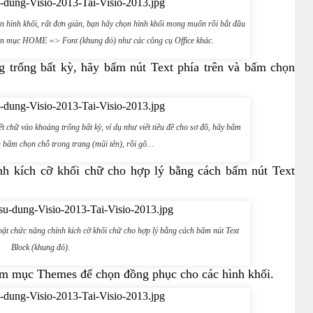
 hình khối, rất đơn giản, bạn hãy chọn hình khối mong muốn rồi bắt đầu
rên mục HOME => Font (khung đỏ) như các công cụ Office khác.
 trống bất kỳ, hãy bấm nút Text phía trên và bấm chọn
chữ vào khoảng trống bất kỳ, ví dụ như viết tiêu đề cho sơ đồ, hãy bấm
 bấm chọn chỗ trong trang (mũi tên), rồi gõ…
ỉnh kích cỡ khối chữ cho hợp lý bằng cách bấm nút Text
ật chức năng chỉnh kích cỡ khối chữ cho hợp lý bằng cách bấm nút Text
Block (khung đỏ).
ìm mục Themes để chọn đồng phục cho các hình khối.