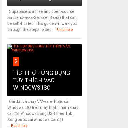
Supabase is a free and open-source
Backend-as-a-Service (BaaS) that can
be self-hosted. This guide will walk you
through the steps to depl...
Readmore
2
TÍCH HỢP ỨNG DỤNG
TÙY THÍCH VÀO
WINDOWS ISO
Cài đặt và chạy VMware. Hoặc cài
Windows ISO trên máy thật. Tham khảo
cài đặt Windows bằng USB theo link .
Xong bước cài windows Cài đặt
...
Readmore