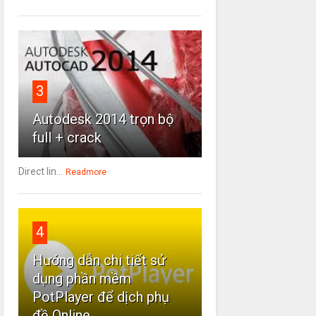
3
Autodesk 2014 trọn bộ
full + crack
Direct lin...
Readmore
4
Hướng dẫn chi tiết sử
dụng phần mềm
PotPlayer để dịch phụ
đề Online.