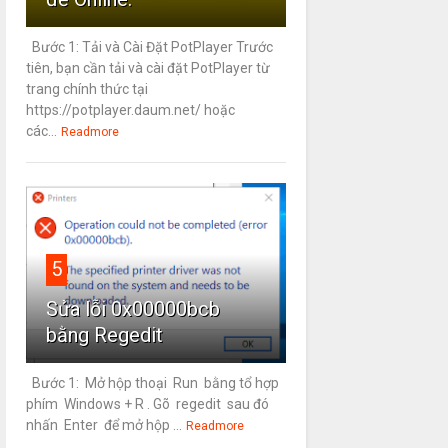
Bước 1: Tải và Cài Đặt PotPlayer Trước
tiên, bạn cần tải và cài đặt PotPlayer từ
trang chính thức tại
https://potplayer.daum.net/ hoặc
các...
Readmore
5
Sửa lỗi 0x00000bcb
bằng Regedit
Bước 1: Mở hộp thoại Run bằng tổ hợp
phím Windows + R . Gõ regedit sau đó
nhấn Enter để mở hộp ...
Readmore