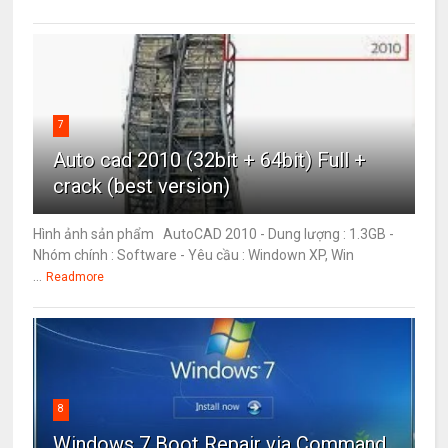
7
Auto cad 2010 (32bit + 64bit) Full +
crack (best version)
Hình ảnh sản phẩm AutoCAD 2010 - Dung lượng : 1.3GB -
Nhóm chính : Software - Yêu cầu : Windown XP, Win
...
Readmore
8
Windows 7 Boot Repair via Command