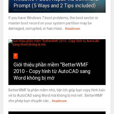
Prompt (5 Ways and 2 Tips included)
If you have Windows 7 boot problems, the boot sector or
master boot record on your system partition may be
damaged, corrupted, or has missi...
Readmore
9
Giới thiệu phần mềm "BetterWMF
2010 - Copy hình từ AutoCAD sang
Word không bị mờ
BetterWMF là phần mềm nhỏ, tiện ích giúp bạn copy hình bản
vẽ từ AutoCAD sang Word mà không bị mờ nét . BetterWMF
cho phép bạn chuyển các...
Readmore