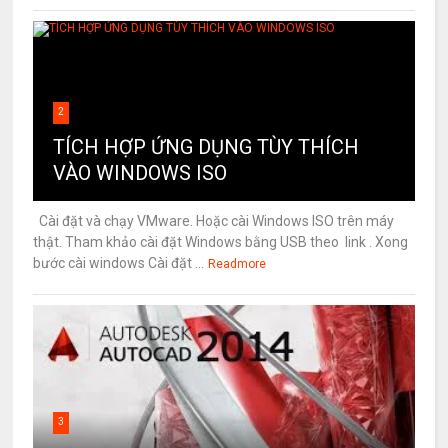
2
TÍCH HỢP ỨNG DỤNG TÙY THÍCH
VÀO WINDOWS ISO
Cài đặt và chạy VMware. Hoặc cài Windows ISO trên máy
thật. Tham khảo cài đặt Windows bằng USB theo link . Xong
bước cài windows Cài đặt ...
Readmore
3