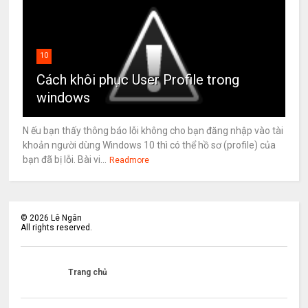
10
Cách khôi phục User Profile trong
windows
N ếu bạn thấy thông báo lỗi không cho bạn đăng nhập vào tài
khoản người dùng Windows 10 thì có thể hồ sơ (profile) của
bạn đã bị lỗi. Bài vi...
Readmore
©
2026
Lê Ngân
All rights reserved.
Trang chủ