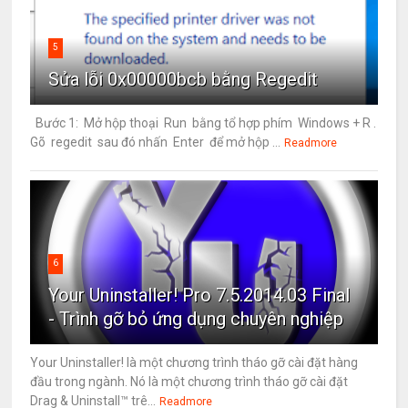
5
Sửa lỗi 0x00000bcb bằng Regedit
Bước 1: Mở hộp thoại Run bằng tổ hợp phím Windows + R .
Gõ regedit sau đó nhấn Enter để mở hộp ...
Readmore
6
Your Uninstaller! Pro 7.5.2014.03 Final
- Trình gỡ bỏ ứng dụng chuyên nghiệp
Your Uninstaller! là một chương trình tháo gỡ cài đặt hàng
đầu trong ngành. Nó là một chương trình tháo gỡ cài đặt
Drag & Uninstall™ trê...
Readmore