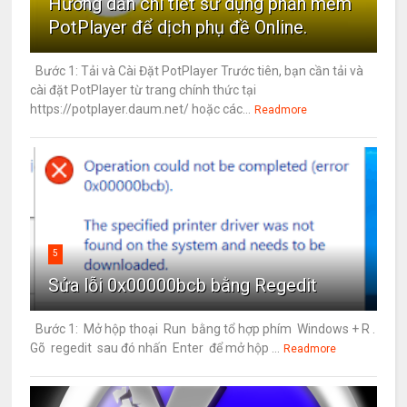
Hướng dẫn chi tiết sử dụng phần mềm
PotPlayer để dịch phụ đề Online.
Bước 1: Tải và Cài Đặt PotPlayer Trước tiên, bạn cần tải và
cài đặt PotPlayer từ trang chính thức tại
https://potplayer.daum.net/ hoặc các...
Readmore
5
Sửa lỗi 0x00000bcb bằng Regedit
Bước 1: Mở hộp thoại Run bằng tổ hợp phím Windows + R .
Gõ regedit sau đó nhấn Enter để mở hộp ...
Readmore