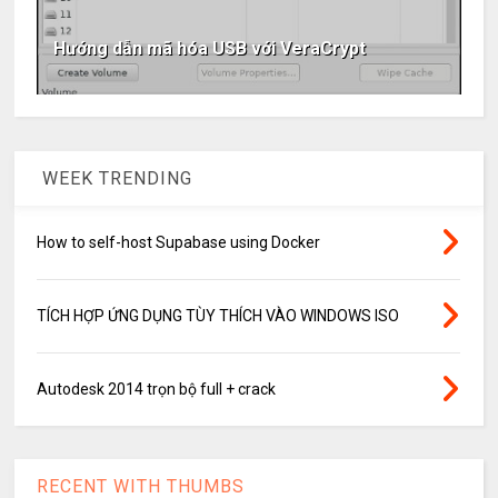
Hướng dẫn mã hóa USB với VeraCrypt
WEEK TRENDING
How to self-host Supabase using Docker
TÍCH HỢP ỨNG DỤNG TÙY THÍCH VÀO WINDOWS ISO
Autodesk 2014 trọn bộ full + crack
RECENT WITH THUMBS