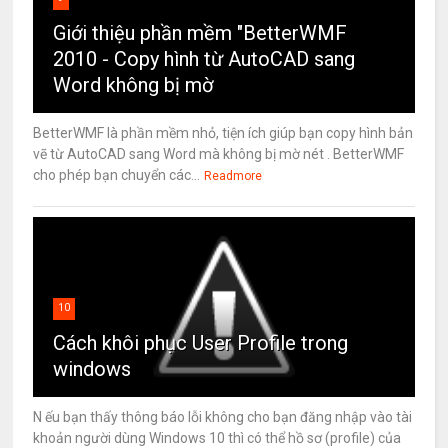
Giới thiệu phần mềm "BetterWMF
2010 - Copy hình từ AutoCAD sang
Word không bị mờ
BetterWMF là phần mềm nhỏ, tiện ích giúp bạn copy hình bản
vẽ từ AutoCAD sang Word mà không bị mờ nét . BetterWMF
cho phép bạn chuyển các...
Readmore
10
Cách khôi phục User Profile trong
windows
N ếu bạn thấy thông báo lỗi không cho bạn đăng nhập vào tài
khoản người dùng Windows 10 thì có thể hồ sơ (profile) của