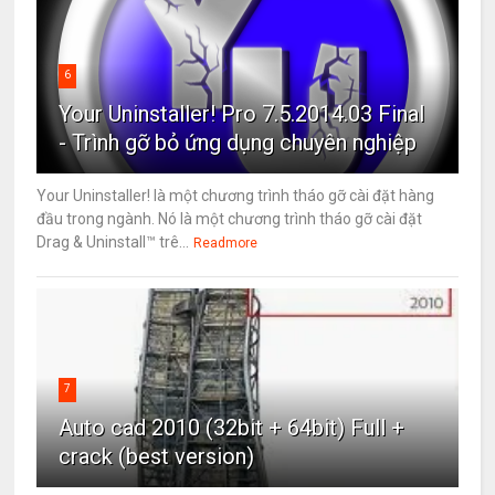
6
Your Uninstaller! Pro 7.5.2014.03 Final
- Trình gỡ bỏ ứng dụng chuyên nghiệp
Your Uninstaller! là một chương trình tháo gỡ cài đặt hàng
đầu trong ngành. Nó là một chương trình tháo gỡ cài đặt
Drag & Uninstall™ trê...
Readmore
7
Auto cad 2010 (32bit + 64bit) Full +
crack (best version)