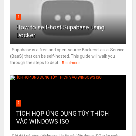
1
How to self-host Supabase using
Docker
Supabase is a free and open-source Backend-as-a-Service
(BaaS) that can be self-hosted. This guide will walk you
through the steps to depl...
Readmore
2
TÍCH HỢP ỨNG DỤNG TÙY THÍCH
VÀO WINDOWS ISO
Cài đặt và chạy VMware. Hoặc cài Windows ISO trên máy