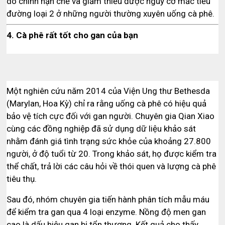
do chính hạn chế và giảm thiểu được nguy cơ mắc tiểu
đường loại 2 ở những người thường xuyên uống cà phê.
4. Cà phê rất tốt cho gan của bạn
Một nghiên cứu năm 2014 của Viện Ung thư Bethesda
(Marylan, Hoa Kỳ) chỉ ra rằng uống cà phê có hiệu quả
bảo vệ tích cực đối với gan người. Chuyên gia Qian Xiao
cùng các đồng nghiệp đã sử dụng dữ liệu khảo sát
nhằm đánh giá tình trạng sức khỏe của khoảng 27.800
người, ở độ tuổi từ 20. Trong khảo sát, họ được kiểm tra
thể chất, trả lời các câu hỏi về thói quen và lượng cà phê
tiêu thụ.
Sau đó, nhóm chuyên gia tiến hành phân tích mẫu máu
để kiểm tra gan qua 4 loại enzyme. Nồng độ men gan
cao là dấu hiệu gan bị tổn thương. Kết quả cho thấy,