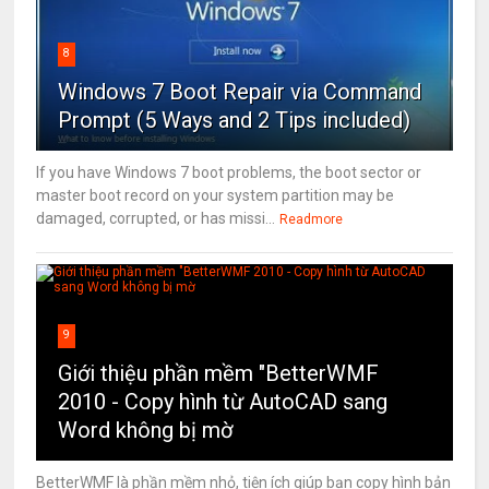
8
Windows 7 Boot Repair via Command
Prompt (5 Ways and 2 Tips included)
If you have Windows 7 boot problems, the boot sector or
master boot record on your system partition may be
damaged, corrupted, or has missi...
Readmore
9
Giới thiệu phần mềm "BetterWMF
2010 - Copy hình từ AutoCAD sang
Word không bị mờ
BetterWMF là phần mềm nhỏ, tiện ích giúp bạn copy hình bản