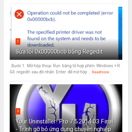
5
Sửa lỗi 0x00000bcb bằng Regedit
Bước 1: Mở hộp thoại Run bằng tổ hợp phím Windows + R .
Gõ regedit sau đó nhấn Enter để mở hộp ...
Readmore
6
Your Uninstaller! Pro 7.5.2014.03 Final
- Trình gỡ bỏ ứng dụng chuyên nghiệp