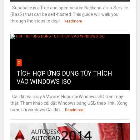
Supabase is a free and open-source Backend-as-a-Service
(BaaS) that can be self-hosted. This guide will walk you
through the steps to depl...
Readmore
2
TÍCH HỢP ỨNG DỤNG TÙY THÍCH
VÀO WINDOWS ISO
Cài đặt và chạy VMware. Hoặc cài Windows ISO trên máy
thật. Tham khảo cài đặt Windows bằng USB theo link . Xong
bước cài windows Cài đặt ...
Readmore