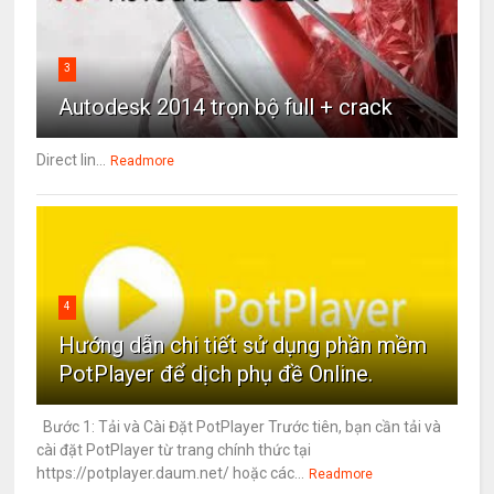
3
Autodesk 2014 trọn bộ full + crack
Direct lin...
Readmore
4
Hướng dẫn chi tiết sử dụng phần mềm
PotPlayer để dịch phụ đề Online.
Bước 1: Tải và Cài Đặt PotPlayer Trước tiên, bạn cần tải và
cài đặt PotPlayer từ trang chính thức tại
https://potplayer.daum.net/ hoặc các...
Readmore