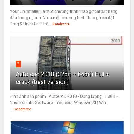
Your Uninstaller! là một chương trình tháo gỡ cài đặt hàng
đầu trong ngành. Nó là một chương trình tháo gỡ cài đặt
Drag & Uninstall™ trê...
Readmore
7
Auto cad 2010 (32bit + 64bit) Full +
crack (best version)
Hình ảnh sản phẩm AutoCAD 2010 - Dung lượng : 1.3GB -
Nhóm chính : Software - Yêu cầu : Windown XP, Win
...
Readmore