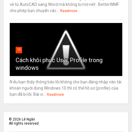
vẽ từ AutoCAD sang Word mà không bị mờ nét . BetterWMF
cho phép bạn chuyển các...
Readmore
10
Cách khôi phục User Profile trong
windows
N ếu bạn thấy thông báo lỗi không cho bạn đăng nhập vào tài
khoản người dùng Windows 10 thì có thể hồ sơ (profile) của
bạn đã bị lỗi. Bài vi...
Readmore
©
2026
Lê Ngân
All rights reserved.