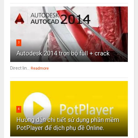
3
Autodesk 2014 trọn bộ full + crack
Direct lin...
Readmore
4
Hướng dẫn chi tiết sử dụng phần mềm
PotPlayer để dịch phụ đề Online.