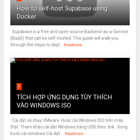
How to self-host Supabase using
Docker
Supabase is a free and open-source Backend-as-a-Service
(BaaS) that can be self-hosted. This guide will walk you
through the steps to depl...
Readmore
2
TÍCH HỢP ỨNG DỤNG TÙY THÍCH
VÀO WINDOWS ISO
Cài đặt và chạy VMware. Hoặc cài Windows ISO trên máy
thật. Tham khảo cài đặt Windows bằng USB theo link . Xong
bước cài windows Cài đặt ...
Readmore