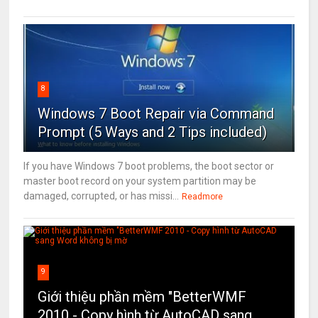
8
Windows 7 Boot Repair via Command
Prompt (5 Ways and 2 Tips included)
If you have Windows 7 boot problems, the boot sector or
master boot record on your system partition may be
damaged, corrupted, or has missi...
Readmore
9
Giới thiệu phần mềm "BetterWMF
2010 - Copy hình từ AutoCAD sang