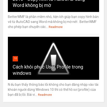
Word không bị mờ
BetterWMF là phần mềm nhỏ, tiện ích giúp bạn copy hình bản
vẽ từ AutoCAD sang Word mà không bị mờ nét . BetterWMF
cho phép bạn chuyển các...
Readmore
10
Cách khôi phục User Profile trong
windows
N ếu bạn thấy thông báo lỗi không cho bạn đăng nhập vào tài
khoản người dùng Windows 10 thì có thể hồ sơ (profile) của
bạn đã bị lỗi. Bài vi...
Readmore