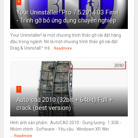
6
Your Uninstaller! Pro 7.5.2014.03 Final
- Trình gỡ bỏ ứng dụng chuyên nghiệp
Your Uninstaller! là một chương trình tháo gỡ cài đặt hàng
đầu trong ngành. Nó là một chương trình tháo gỡ cài đặt
Drag & Uninstall™ trê...
Readmore
7
Auto cad 2010 (32bit + 64bit) Full +
crack (best version)
Hình ảnh sản phẩm AutoCAD 2010 - Dung lượng : 1.3GB -
Nhóm chính : Software - Yêu cầu : Windown XP, Win
...
Readmore