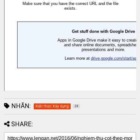
NHÃN:
Kiến thức Xây dựng
24
SHARE: