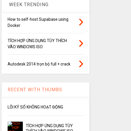
WEEK TRENDING
How to self-host Supabase using
Docker
TÍCH HỢP ỨNG DỤNG TÙY THÍCH
VÀO WINDOWS ISO
Autodesk 2014 trọn bộ full + crack
RECENT WITH THUMBS
LỖI KÝ SỐ KHÔNG HOẠT ĐỘNG
TÍCH HỢP ỨNG DỤNG TÙY
THÍCH VÀO WINDOWS ISO