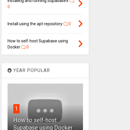
Installing and running Supabase#
0
Install using the apt repository
0
How to self-host Supabase using
Docker
0
YEAR POPULAR
1
How to self-host
Supabase using Docker