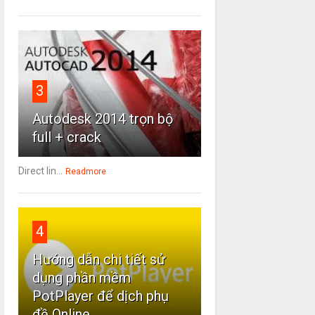
3
Autodesk 2014 trọn bộ
full + crack
Direct lin...
Readmore
4
Hướng dẫn chi tiết sử
dụng phần mềm
PotPlayer để dịch phụ
đề Online.