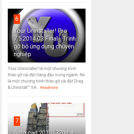
6
Your Uninstaller! Pro
7.5.2014.03 Final - Trình
gỡ bỏ ứng dụng chuyên
nghiệp
Your Uninstaller! là một chương trình
tháo gỡ cài đặt hàng đầu trong ngành. Nó
là một chương trình tháo gỡ cài đặt Drag
& Uninstall™ trê...
Readmore
7
Auto cad 2010 (32bit +