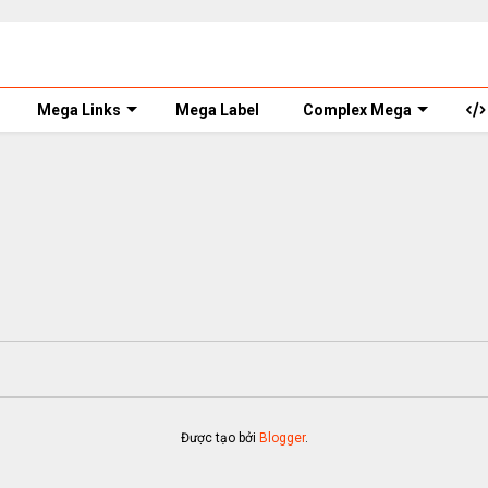
Mega Links
Mega Label
Complex Mega
Được tạo bởi
Blogger
.