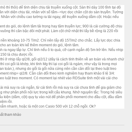
ỏ thì thôi) để tính diện chịu tải truyền xuống cột. Sàn th
ì dày 100 tĩnh tại độ
n với diện chịu tải, nhân với số tấm-->lực dọc chân cột do sàn truyền. Tường
 Nhân với chiều cao tường ra tải ngay, để truyền xuống dầm cột. Hoặc nếu
ent do gió, do lệnh tâm tải trọng hay tâm truyền lực; 900 là cái cường độ chịu
 vuông thì căn bậc đôi một phát. Làm cột chữ nhật thì lấy bề rộng là 220 rồi
 nền khoảng 10-75 T/m2. Chỉ nên lấy độ 15T/m2 cho chắc. Lấy lực dọc chia
 cho an toàn khi kể thêm moment do gió, lệnh tâm.
ính ra ngay tắp lự. Chỉ tính nếu ô to quá, cỡ cạnh ngắn độ 5m trở lên. Nếu nhịp
150 là chịu được rồi.
thì ở nhịp lấy ql2/8, gối ql2/12 (đây là cách tính thiên về an toàn và nhanh chứ
ì coi gối là khớp, khi tính Mg thì lại coi gối là ngàm, như vậy là trong mọi
n toàn.), nhưng do gối là gối nữa cứng nên cần cân đối lại theo luật treo
oment nhip= ql2/8. Cần cân đối theo kinh nghiệm hay tham khảo tỉ lệ 3/4:
eo luật treo moment. Có moment lại nhét vào RDSuite tính một vài cái cho
dài mà suy ra cái ngắn, từ cái tính rồi mà suy ra cái chưa tính để gia giảm cho
g như phân phối nội lực trong kết cấu khung. Nhớ nguyên tắc: Trong hệ siêu
cấu kiện (dầm, cột) quy tụ vào nút để phân phối moment cho đầu cột, đầu dầm
hiệm rồi.
 nhẩm nhanh, hoặc là một con Casio 500 với 12 chỗ ngồi. Ok?
hất tham khảo