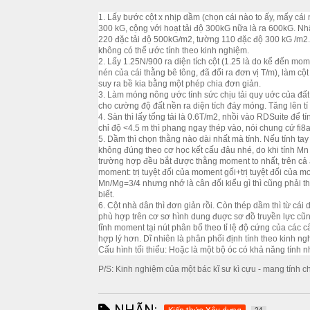
1. Lấy bước cột x nhịp dầm (chọn cái nào to ấy, mấy cái nh
300 kG, cộng với hoạt tải độ 300kG nữa là ra 600kG. Nhâ
220 đặc tải độ 500kG/m2, tường 110 đặc độ 300 kG /m2.
không có thể ước tính theo kinh nghiệm.
2. Lấy 1.25N/900 ra diện tích cột (1.25 là do kể đến mom
nén của cái thằng bê tông, đã đổi ra đơn vị T/m), làm cột
suy ra bề kia bằng một phép chia đơn giản.
3. Làm móng nông ước tính sức chịu tải quy uớc của đất
cho cường độ đất nền ra diện tích đáy móng. Tăng lên tí
4. Sàn thì lấy tổng tải là 0.6T/m2, nhồi vào RDSuite để t
chỉ độ <4.5 m thì phang ngay thép vào, nói chung cứ fi8a
5. Dầm thì chọn thằng nào dài nhất mà tính. Nếu tính tay 
không đúng theo cơ học kết cấu đâu nhé, do khi tính Mn th
trường hợp đều bắt được thằng moment to nhất, trên cả a
moment: trị tuyệt đối của moment gối+trị tuyệt đối của m
Mn/Mg=3/4 nhưng nhớ là cân đối kiểu gì thì cũng phải th
biết.
6. Cột nhà dân thì đơn giản rồi. Còn thép dầm thì từ cái 
phù hợp trên cơ sơ hình dung đuợc sơ đồ truyền lực cũn
tĩnh moment tại nút phân bố theo tỉ lệ độ cứng của các 
hợp lý hơn. Dĩ nhiên là phân phối định tính theo kinh ng
Cấu hình tối thiểu: Hoặc là một bộ óc có khả năng tính
P/S: Kinh nghiệm của một bác kĩ sư kì cựu - mang tính c
NHÃN: