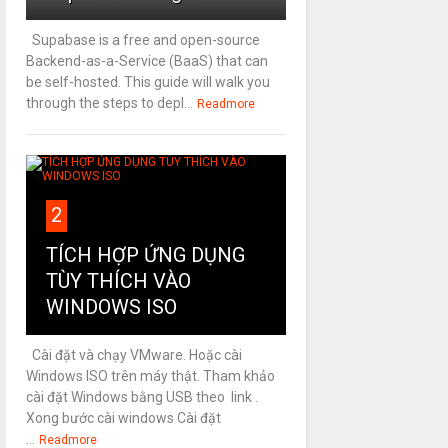
Supabase is a free and open-source
Backend-as-a-Service (BaaS) that can
be self-hosted. This guide will walk you
through the steps to depl...
Readmore
2
TÍCH HỢP ỨNG DỤNG
TÙY THÍCH VÀO
WINDOWS ISO
Cài đặt và chạy VMware. Hoặc cài
Windows ISO trên máy thật. Tham khảo
cài đặt Windows bằng USB theo link .
Xong bước cài windows Cài đặt
...
Readmore