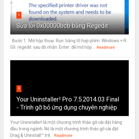
5
Sửa lỗi 0x00000bcb bằng Regedit
Bước 1: Mở hộp thoại Run bằng tổ hợp phím Windows + R .
Gõ regedit sau đó nhấn Enter để mở hộp ...
Readmore
6
Your Uninstaller! Pro 7.5.2014.03 Final
- Trình gỡ bỏ ứng dụng chuyên nghiệp
Your Uninstaller! là một chương trình tháo gỡ cài đặt hàng
đầu trong ngành. Nó là một chương trình tháo gỡ cài đặt
Drag & Uninstall™ trê...
Readmore