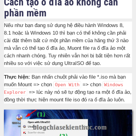
Cách tạo ổ đĩa ảo không cần
phần mềm
Nếu như bạn đang sử dụng hệ điều hành Windows 8,
8.1 hoặc là Windows 10 thì bạn có thể không cần phải
cài đặt thêm bất cứ một phần mềm của hãng thứ 3 nào
mà vẫn có thể tạo ổ đĩa ảo, Muont file ra ổ đĩa ảo một
cách nhanh chóng. Tuy nhiên vẫn hơi bị bất tiện hơn rất
nhiều so với việc sử dụng UltraISO để tạo.
Thực hiện:
Bạn nhấn chuột phải vào file *.iso mà bạn
muốn Mount => chọn
=> chọn
Open With
Windows
=> lúc này nó sẽ tự động tạo ra một ổ đĩa ảo,
Explorer
đồng thời thực hiện mount file iso đó ra ổ đĩa ảo luôn.