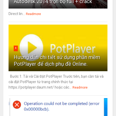
Autodesk 2014 trọn bộ full + crack
Direct lin...
Readmore
4
Hướng dẫn chi tiết sử dụng phần mềm
PotPlayer để dịch phụ đề Online.
Bước 1: Tải và Cài Đặt PotPlayer Trước tiên, bạn cần tải và
cài đặt PotPlayer từ trang chính thức tại
https://potplayer.daum.net/ hoặc các...
Readmore