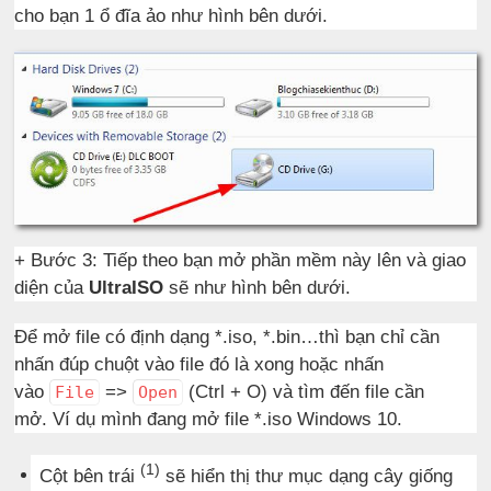
cho bạn 1 ổ đĩa ảo như hình bên dưới.
+ Bước 3: Tiếp theo bạn mở phần mềm này lên và giao
diện của
UltraISO
sẽ như hình bên dưới.
Để mở file có định dạng *.iso, *.bin…thì bạn chỉ cần
nhấn đúp chuột vào file đó là xong hoặc nhấn
vào
=>
(Ctrl + O) và tìm đến file cần
File
Open
mở. Ví dụ mình đang mở file *.iso Windows 10.
(1)
Cột bên trái
sẽ hiển thị thư mục dạng cây giống