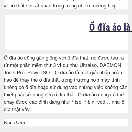
vì nó thật sự rất quan trọng trong nhiều trường hợp.
Ổ đĩa ảo là
Ổ đĩa ảo cũng gần giống với ổ đĩa thật, nó được tạo ra
từ một phần mềm thứ 3 ví dụ như Ultraiso, DAEMON
Tools Pro, PowerISO…Ổ đĩa ảo là một giải pháp hoàn
hảo để thay thế ổ đĩa thật trong trường hợp máy tính
không có ổ đĩa hoặc sử dụng vào những việc không cần
thiết phải sử dụng đến ổ đĩa thật. Ổ đĩa ảo cũng có thể
chạy được các định dạng như *.iso, *.bin, vcd… như ổ
đĩa thật vậy.
Đọc thêm: