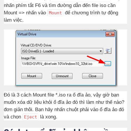
nhấn phím tắt F6 và tìm đường dẫn đến file iso cần
Mount => nhấn vào
để chương trình tự động
Mount
làm việc.
Đó là 3 cách Mount file *.iso ra ổ đĩa ảo, vậy giờ bạn
muốn xóa dữ liệu khỏi ổ đĩa ảo đó thì làm như thế nào?
đơn giản thôi. Bạn hãy nhấn chuột phải vào ổ đĩa ảo đó
và chọn
là xong.
Eject