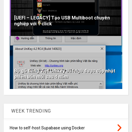
[UEFI – LEGACY] Tạo USB Multiboot chuyên
nghiệp với 1 click
Bộ gõ tiếng Việt Unikey bất ngờ được cập nhật
phiên bản mới sau 4 năm
WEEK TRENDING
How to self-host Supabase using Docker