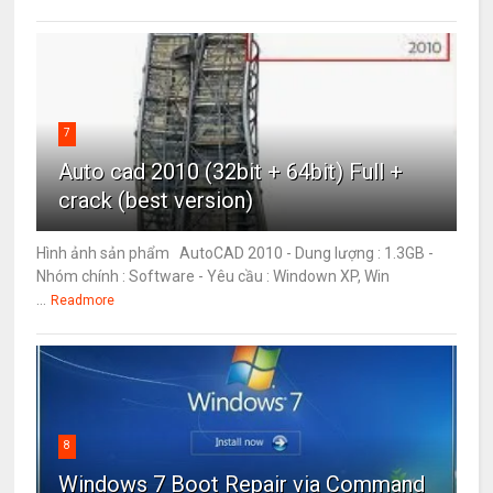
7
Auto cad 2010 (32bit + 64bit) Full +
crack (best version)
Hình ảnh sản phẩm AutoCAD 2010 - Dung lượng : 1.3GB -
Nhóm chính : Software - Yêu cầu : Windown XP, Win
...
Readmore
8
Windows 7 Boot Repair via Command