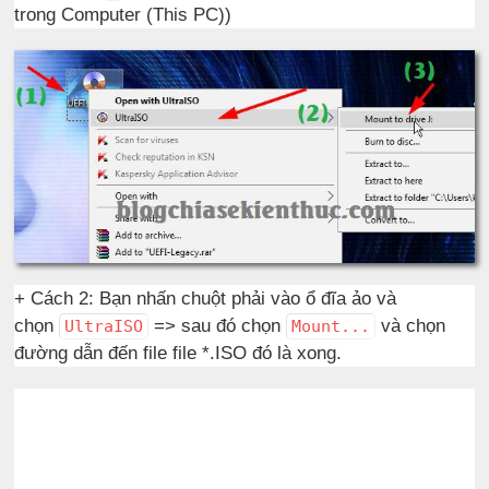
trong Computer (This PC))
+ Cách 2: Bạn nhấn chuột phải vào ổ đĩa ảo và
chọn
=> sau đó chọn
và chọn
UltraISO
Mount...
đường dẫn đến file file *.ISO đó là xong.