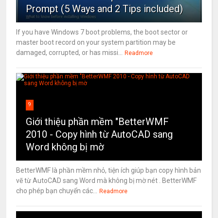
Prompt (5 Ways and 2 Tips included)
If you have Windows 7 boot problems, the boot sector or
master boot record on your system partition may be
damaged, corrupted, or has missi...
Readmore
9
Giới thiệu phần mềm "BetterWMF
2010 - Copy hình từ AutoCAD sang
Word không bị mờ
BetterWMF là phần mềm nhỏ, tiện ích giúp bạn copy hình bản
vẽ từ AutoCAD sang Word mà không bị mờ nét . BetterWMF
cho phép bạn chuyển các...
Readmore