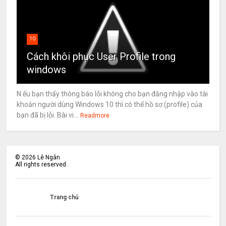
10
Cách khôi phục User Profile trong
windows
N ếu bạn thấy thông báo lỗi không cho bạn đăng nhập vào tài
khoản người dùng Windows 10 thì có thể hồ sơ (profile) của
bạn đã bị lỗi. Bài vi...
Readmore
©
2026
Lê Ngân
All rights reserved.
Trang chủ