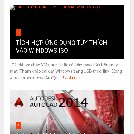
2
TÍCH HỢP ỨNG DỤNG TÙY THÍCH
VÀO WINDOWS ISO
Cài đặt và chạy VMware. Hoặc cài Windows ISO trên máy
thật. Tham khảo cài đặt Windows bằng USB theo link . Xong
bước cài windows Cài đặt ...
Readmore
3