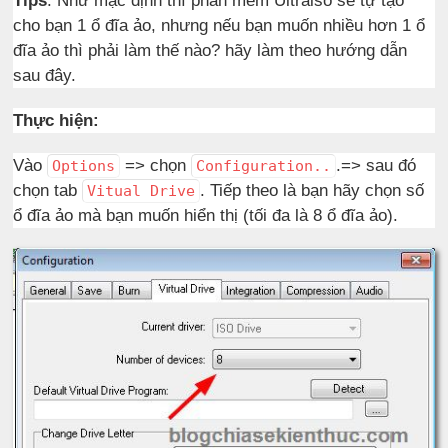
Tips
: Như mặc định thì phần mềm Ultraiso sẽ tự tạo
cho bạn 1 ổ đĩa ảo, nhưng nếu bạn muốn nhiều hơn 1 ổ
đĩa ảo thì phải làm thế nào? hãy làm theo hướng dẫn
sau đây.
Thực hiện:
Vào
=> chọn
.=> sau đó
Options
Configuration..
chọn tab
. Tiếp theo là bạn hãy chọn số
Vitual Drive
ổ đĩa ảo mà bạn muốn hiển thị (tối đa là 8 ổ đĩa ảo).