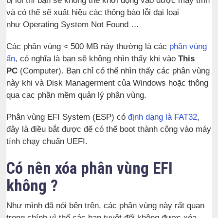
bị lỗi thì bạn sẽ không thể khởi động vào được máy tính
và có thể sẽ xuất hiệu các thông báo lỗi đại loại
như Operating System Not Found …
Các phân vùng < 500 MB này thường là các
phân vùng
ẩn
, có nghĩa là bạn sẽ không nhìn thấy khi vào
This
PC
(Computer). Bạn chỉ có thể nhìn thấy các phân vùng
này khi và Disk Managerment của Windows hoặc thông
qua cac phần mềm quản lý phân vùng.
Phân vùng EFI System (ESP) có
định dạng là FAT32
,
đây là điều bắt được để có thể boot thành công vào máy
tính chạy chuẩn UEFI.
Có nên xóa phân vùng EFI
không ?
Như mình đã nói bên trên, các phân vùng này rất quan
trọng chính vì thế các bạn tuyệt đối không được xóa