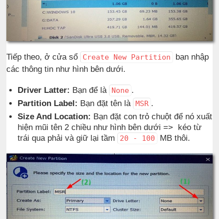
Tiếp theo, ở cửa sổ
bạn nhập
Create New Partition
các thông tin như hình bên dưới.
Driver Latter:
Bạn để là
.
None
Partition Label:
Bạn đặt tên là
.
MSR
Size And Location:
Bạn đặt con trỏ chuột để nó xuất
hiện mũi tên 2 chiều như hình bên dưới => kéo từ
trái qua phải và giữ lại tầm
MB thôi.
20 - 100