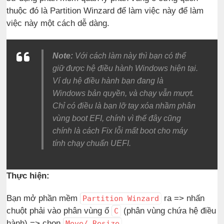
thuộc đó là Partition Winzard để làm việc này để làm
việc này một cách dễ dàng.
Note:
Với cách làm này thì bạn có thể
giữ được hệ điều hành Windows hiện tại.
Ví dụ hệ điều hành bạn đang là
Windows bản quyền, và chạy vẫn mượt.
Chỉ có điều là bạn lỡ tay xóa nhầm phân
vùng boot EFI, chính vì thế đây cũng
chính là cách Fix lỗi mất boot cho máy
tính chạy chuẩn UEFI.
Thực hiện:
Bạn mở phần mềm
ra => nhấn
Partition Winzard
chuột phải vào phân vùng ổ
(phân vùng chứa hệ điều
C
hành) => chọn
Move/ Resize