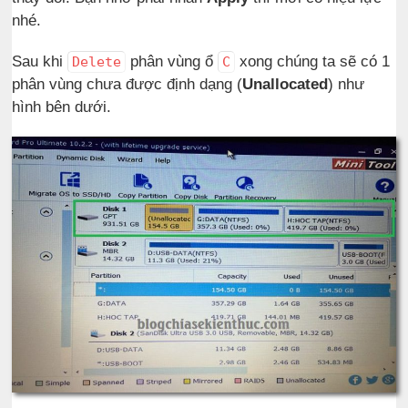
nhé.
Sau khi
phân vùng ổ
xong chúng ta sẽ có 1
Delete
C
phân vùng chưa được định dạng (
Unallocated
) như
hình bên dưới.