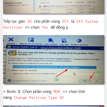
Tiếp tục gán
cho phân vùng
là
ID
EFI
EFI System
=> chọn
để đồng ý.
Partition
Yes
+ Bước 8: Chọn phân vùng
=> chọn tính
MSR
năng
Change Parition Type ID