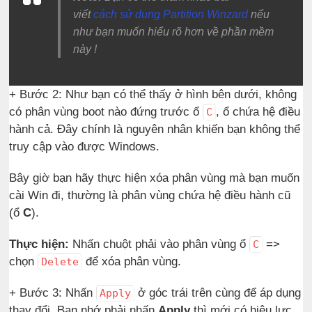
viết
cách sử dụng Partition Winzard
nếu
như bạn muốn hiểu rõ hơn về phần mềm
này !
+ Bước 2: Như bạn có thể thấy ở hình bên dưới, không
có phân vùng boot nào đứng trước ổ
, ổ chứa hệ điều
C
hành cả. Đây chính là nguyên nhân khiến bạn không thể
truy cập vào được Windows.
Bây giờ bạn hãy thực hiện xóa phân vùng mà bạn muốn
cài Win đi, thường là phân vùng chứa hệ điều hành cũ
(ổ
C
).
Thực hiện:
Nhấn chuột phải vào phân vùng ổ
=>
C
chọn
để xóa phân vùng.
Delete
+ Bước 3: Nhấn
ở góc trái trên cùng để áp dụng
Apply
thay đổi. Bạn nhớ phải nhấn
Apply
thì mới có hiệu lực