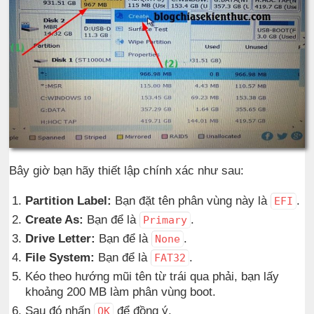
Bây giờ bạn hãy thiết lập chính xác như sau:
Partition Label:
Bạn đặt tên phân vùng này là
.
EFI
Create As:
Bạn để là
.
Primary
Drive Letter:
Bạn để là
.
None
File System:
Bạn để là
.
FAT32
Kéo theo hướng mũi tên từ trái qua phải, bạn lấy
khoảng 200 MB làm phân vùng boot.
Sau đó nhấn
để đồng ý.
OK