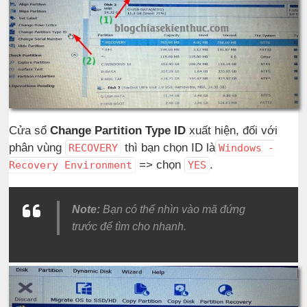
Cửa sổ
Change Partition Type ID
xuất hiện, đối với
phân vùng
thì bạn chọn ID là
RECOVERY
Windows -
=> chọn
.
Recovery Environment
YES
Note:
Bạn có thể nhìn vào mã đứng
trước để tìm cho nhanh.