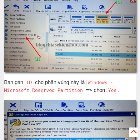
Bạn gán
cho phân vùng này là
ID
Windows -
=> chọn
.
Microsoft Reserved Partition
Yes