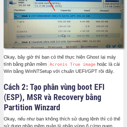
Okay, bây giờ thì bạn có thể thực hiện Ghost lại máy
tính bằng phần mềm
hoặc là cài
Acronis True image
Win bằng WinNTSetup với chuẩn UEFI/GPT rồi đấy.
Cách 2: Tạo phân vùng boot EFI
(ESP), MSR và Recovery bằng
Partition Winzard
Okay, nếu như bạn không thích sử dụng lệnh thì có thể
sử dụng phần mềm quản lý phân vùng ổ cứng quen