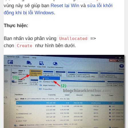
vùng này sẽ giúp bạn
Reset lại Win
và
sửa lỗi khởi
động khi bị lỗi Windows
.
Thực hiện:
Bạn nhấn vào phân vùng
=>
Unallocated
chọn
như hình bên dưới.
Create