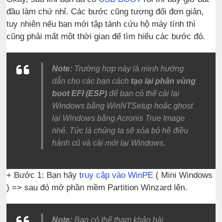
đầu làm chứ nhỉ. Các bước cũng tương đối đơn giản,
tuy nhiên nếu bạn mới tập tành cứu hộ máy tính thì
cũng phải mất một thời gian để tìm hiểu các bước đó.
Note:
Trường hợp này là mình hướng
dẫn cho các bạn cách
tạo lại phân vùng
boot EFI (ESP)
để bạn có thể cài lại
Windows bằng WinNTSetup hoặc ghost
lại Windows bằng Acronis True Image
nhé. Tức là chúng ta sẽ xóa bỏ hệ điều
hành cũ và cài mới lại Windows.
+ Bước 1: Bạn hãy
truy cập vào WinPE
( Mini Windows
) => sau đó mở phần mềm Partition Winzard lên.
Note:
Bạn có thể tham khảo bài