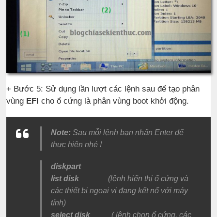
+ Bước 5: Sử dụng lần lượt các lệnh sau để tạo phân
vùng
EFI
cho ổ cứng là phân vùng boot khởi động.
Note:
Sau mỗi lệnh bạn nhấn Enter để
thực hiện nhé !
diskpart
list disk
(lệnh hiển thị ổ cứng và
các thiết bị ngoại vi đang kết nố với máy
tính)
select disk
( lệnh chọn ổ cứng, các