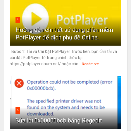
4
Hướng dẫn chi tiết sử dụng phần mềm
PotPlayer để dịch phụ đề Online.
Bước 1: Tải và Cài Đặt PotPlayer Trước tiên, bạn cần tải và
cài đặt PotPlayer từ trang chính thức tại
https://potplayer.daum.net/ hoặc các...
Readmore
5
Sửa lỗi 0x00000bcb bằng Regedit