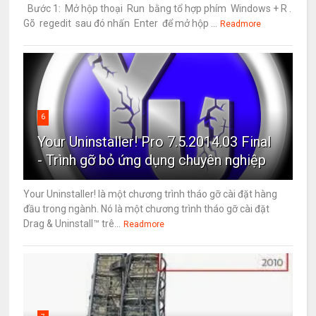
Bước 1: Mở hộp thoại Run bằng tổ hợp phím Windows + R .
Gõ regedit sau đó nhấn Enter để mở hộp ...
Readmore
6
Your Uninstaller! Pro 7.5.2014.03 Final
- Trình gỡ bỏ ứng dụng chuyên nghiệp
Your Uninstaller! là một chương trình tháo gỡ cài đặt hàng
đầu trong ngành. Nó là một chương trình tháo gỡ cài đặt
Drag & Uninstall™ trê...
Readmore