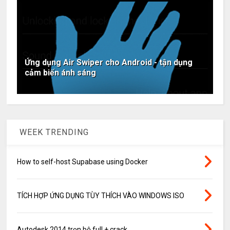
Ứng dụng Air Swiper cho Android - tận dụng
cảm biến ánh sáng
WEEK TRENDING
How to self-host Supabase using Docker
TÍCH HỢP ỨNG DỤNG TÙY THÍCH VÀO WINDOWS ISO
Autodesk 2014 trọn bộ full + crack