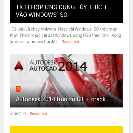
TÍCH HỢP ỨNG DỤNG TÙY THÍCH
VÀO WINDOWS ISO
Cài đặt và chạy VMware. Hoặc cài Windows ISO trên máy
thật. Tham khảo cài đặt Windows bằng USB theo link . Xong
bước cài windows Cài đặt ...
Readmore
3
Autodesk 2014 trọn bộ full + crack
Direct lin...
Readmore