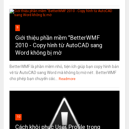
9
Giới thiệu phần mềm "BetterWMF
2010 - Copy hình từ AutoCAD sang
Word không bị mờ
BetterWMF là phần mềm nhỏ, tiện ích giúp bạn copy hình bản
vẽ từ AutoCAD sang Word mà không bị mờ nét . BetterWMF
cho phép bạn chuyển các...
Readmore
10
Cách khôi phục User Profile trong