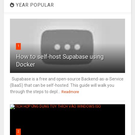
YEAR POPULAR
1
How to self-host Supabase using
Docker
Supabase is a free and open-source Backend-as-a-Service
(BaaS) that can be self-hosted. This guide will walk you
through the steps to depl...
Readmore
2