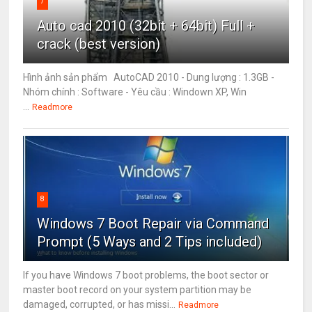
7
Auto cad 2010 (32bit + 64bit) Full +
crack (best version)
Hình ảnh sản phẩm AutoCAD 2010 - Dung lượng : 1.3GB -
Nhóm chính : Software - Yêu cầu : Windown XP, Win
...
Readmore
8
Windows 7 Boot Repair via Command
Prompt (5 Ways and 2 Tips included)
If you have Windows 7 boot problems, the boot sector or
master boot record on your system partition may be
damaged, corrupted, or has missi...
Readmore