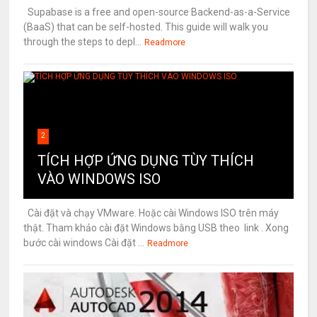
Supabase is a free and open-source Backend-as-a-Service
(BaaS) that can be self-hosted. This guide will walk you
through the steps to depl...
Readmore
2
TÍCH HỢP ỨNG DỤNG TÙY THÍCH
VÀO WINDOWS ISO
Cài đặt và chạy VMware. Hoặc cài Windows ISO trên máy
thật. Tham khảo cài đặt Windows bằng USB theo link . Xong
bước cài windows Cài đặt ...
Readmore