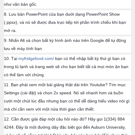
như văn bản gốc.
8. Lưu bản PowerPoint của bạn dưới dạng PowerPoint Show
(.ppsx), và nó sẽ được đưa trực tiếp tới phần trình chiếu khi bạn
mở ra.
9. Nhấn Alt và chọn bất kỳ hình ảnh nào trên Google để tự động
lưu về máy tính bạn.
10. Tại
myfridgefood.com/
bạn có thể nhập bất kỳ thứ gì bạn có
trong tủ lạnh và trang web sẽ cho bạn biết tất cả mọi món ăn bạn
có thể làm với chúng.
11. Bạn phải xem một bài giảng thật dài trên Youtube? Tìm mục
Settings (cài đặt) và chọn 2x speed. Nó sẽ nhanh hơn và buồn
cười một chút lúc đầu nhưng bạn có thể dễ dàng hiểu video nói gì
mà chỉ cần xem với một nửa thời gian cần thiết.
12. Cần được giải đáp một câu hỏi nào đó? Hãy gọi 1(334) 884
4244. Đây là một đường dây đặc biệt gọi đến Auburn University,