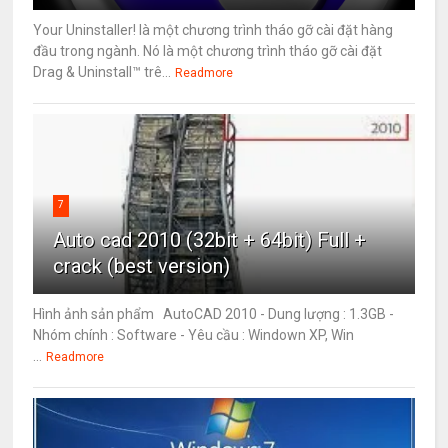
Your Uninstaller! là một chương trình tháo gỡ cài đặt hàng
đầu trong ngành. Nó là một chương trình tháo gỡ cài đặt
Drag & Uninstall™ trê...
Readmore
7
Auto cad 2010 (32bit + 64bit) Full +
crack (best version)
Hình ảnh sản phẩm AutoCAD 2010 - Dung lượng : 1.3GB -
Nhóm chính : Software - Yêu cầu : Windown XP, Win
...
Readmore