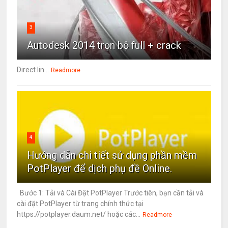
3
Autodesk 2014 trọn bộ full + crack
Direct lin...
Readmore
4
Hướng dẫn chi tiết sử dụng phần mềm
PotPlayer để dịch phụ đề Online.
Bước 1: Tải và Cài Đặt PotPlayer Trước tiên, bạn cần tải và
cài đặt PotPlayer từ trang chính thức tại
https://potplayer.daum.net/ hoặc các...
Readmore