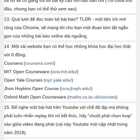
và họ sẽ cố gắng trả lời bất kỳ câu hỏi nào bạn hỏi (Tôi chưa thử
đâu, nhưng bạn có thể thử xem sao).
13. Quá lười để đọc toàn bộ bài báo? TLDR - một tiện ích mở
rộng của Chrome, sẽ mang tới cho bạn một đoạn tóm tắt ngắn
gọn của những bài báo online dài ngoằng.
14. Một vài website bạn có thể học những khóa học đại học thật
với 0 đồng:
Coursera (
coursera.com/
)
MIT Open Courseware (
ocw.mit.edu/
)
Open Yale Courses (
oyc.yale.edu/
)
Jhon Hopkins Open Course (
ocw.jhsph.edu/
)
Oxford Math Open Courseware (
maths.ox.ac.uk/courses
)
15. Để nghe một bài hát trên Youtube với chế độ lặp mà không
phải luôn nhấn replay khi nó kết thúc, hãy "chuột phải chọn loop”
vào giữa video đang phát (cái này Youtube mới cập nhật trong
năm 2018).