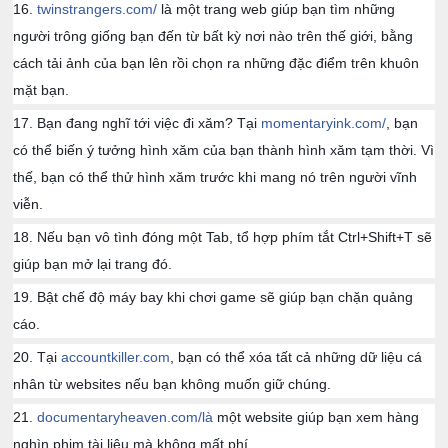
16.
twinstrangers.com/
là một trang web giúp bạn tìm những
người trông giống bạn đến từ bất kỳ nơi nào trên thế giới, bằng
cách tải ảnh của bạn lên rồi chọn ra những đặc điểm trên khuôn
mặt bạn.
17. Bạn đang nghĩ tới việc đi xăm? Tại
momentaryink.com/
, bạn
có thể biến ý tưởng hình xăm của bạn thành hình xăm tạm thời. Vì
thế, bạn có thể thử hình xăm trước khi mang nó trên người vĩnh
viễn.
18. Nếu bạn vô tình đóng một Tab, tổ hợp phím tắt Ctrl+Shift+T sẽ
giúp bạn mở lại trang đó.
19. Bật chế độ máy bay khi chơi game sẽ giúp bạn chặn quảng
cáo.
20. Tại
accountkiller.com
, bạn có thể xóa tất cả những dữ liệu cá
nhân từ websites nếu bạn không muốn giữ chúng.
21.
documentaryheaven.com/là
một website giúp bạn xem hàng
nghìn phim tài liệu mà không mất phí.