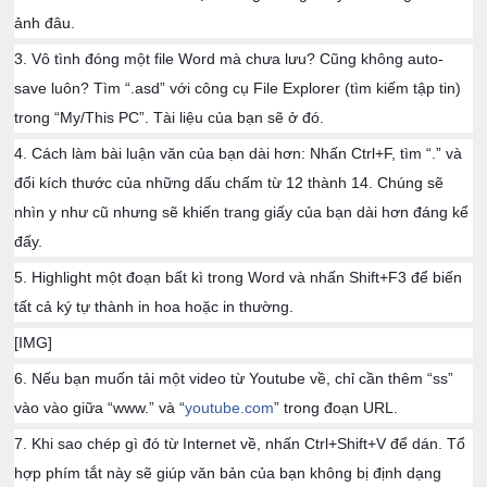
ảnh đâu.
3. Vô tình đóng một file Word mà chưa lưu? Cũng không auto-
save luôn? Tìm “.asd” với công cụ File Explorer (tìm kiếm tập tin)
trong “My/This PC”. Tài liệu của bạn sẽ ở đó.
4. Cách làm bài luận văn của bạn dài hơn: Nhấn Ctrl+F, tìm “.” và
đổi kích thước của những dấu chấm từ 12 thành 14. Chúng sẽ
nhìn y như cũ nhưng sẽ khiến trang giấy của bạn dài hơn đáng kể
đấy.
5. Highlight một đoạn bất kì trong Word và nhấn Shift+F3 để biến
tất cả ký tự thành in hoa hoặc in thường.
[IMG]
6. Nếu bạn muốn tải một video từ Youtube về, chỉ cần thêm “ss”
vào vào giữa “www.” và “
youtube.com
” trong đoạn URL.
7. Khi sao chép gì đó từ Internet về, nhấn Ctrl+Shift+V để dán. Tổ
hợp phím tắt này sẽ giúp văn bản của bạn không bị định dạng