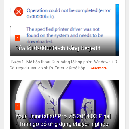
5
Sửa lỗi 0x00000bcb bằng Regedit
Bước 1: Mở hộp thoại Run bằng tổ hợp phím Windows + R .
Gõ regedit sau đó nhấn Enter để mở hộp ...
Readmore
6
Your Uninstaller! Pro 7.5.2014.03 Final
- Trình gỡ bỏ ứng dụng chuyên nghiệp