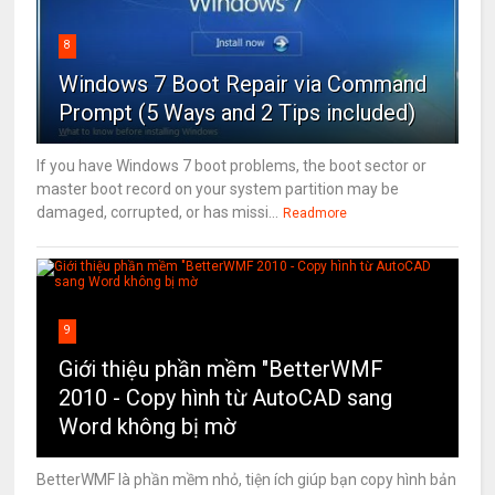
8
Windows 7 Boot Repair via Command
Prompt (5 Ways and 2 Tips included)
If you have Windows 7 boot problems, the boot sector or
master boot record on your system partition may be
damaged, corrupted, or has missi...
Readmore
9
Giới thiệu phần mềm "BetterWMF
2010 - Copy hình từ AutoCAD sang
Word không bị mờ
BetterWMF là phần mềm nhỏ, tiện ích giúp bạn copy hình bản