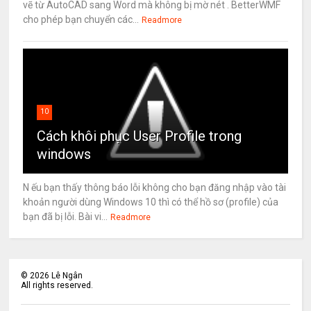
vẽ từ AutoCAD sang Word mà không bị mờ nét . BetterWMF
cho phép bạn chuyển các...
Readmore
10
Cách khôi phục User Profile trong
windows
N ếu bạn thấy thông báo lỗi không cho bạn đăng nhập vào tài
khoản người dùng Windows 10 thì có thể hồ sơ (profile) của
bạn đã bị lỗi. Bài vi...
Readmore
©
2026
Lê Ngân
All rights reserved.