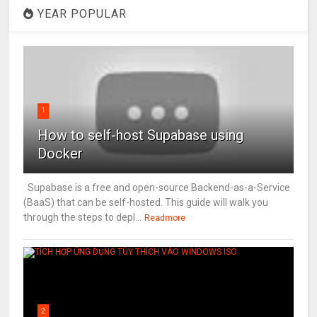
YEAR POPULAR
1
How to self-host Supabase using
Docker
Supabase is a free and open-source Backend-as-a-Service
(BaaS) that can be self-hosted. This guide will walk you
through the steps to depl...
Readmore
2