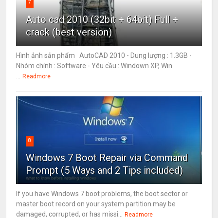
7
Auto cad 2010 (32bit + 64bit) Full +
crack (best version)
Hình ảnh sản phẩm AutoCAD 2010 - Dung lượng : 1.3GB -
Nhóm chính : Software - Yêu cầu : Windown XP, Win
...
Readmore
8
Windows 7 Boot Repair via Command
Prompt (5 Ways and 2 Tips included)
If you have Windows 7 boot problems, the boot sector or
master boot record on your system partition may be
damaged, corrupted, or has missi...
Readmore