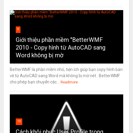
9
Giới thiệu phần mềm "BetterWMF
2010 - Copy hình từ AutoCAD sang
Word không bị mờ
BetterWMF là phần mềm nhỏ, tiện ích giúp bạn copy hình bản
vẽ từ AutoCAD sang Word mà không bị mờ nét . BetterWMF
cho phép bạn chuyển các...
Readmore
10
Cách khôi phục User Profile trong