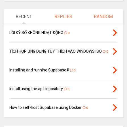
RECENT
REPLIES
RANDOM
LỖI KÝ SỐ KHÔNG HOẠT ĐỘNG
0
TÍCH HỢP ỨNG DỤNG TÙY THÍCH VÀO WINDOWS ISO
0
Installing and running Supabase#
0
Install using the apt repository
0
How to self-host Supabase using Docker
0