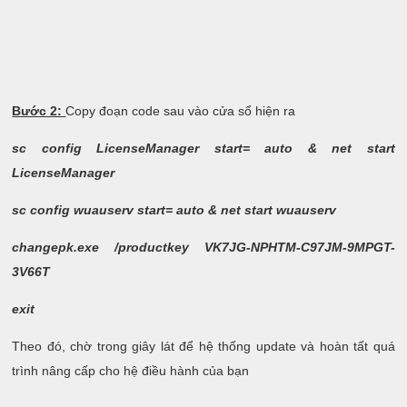
Bước 2:
Copy đoạn code sau vào cửa sổ hiện ra
sc config LicenseManager start= auto & net start
LicenseManager
sc config wuauserv start= auto & net start wuauserv
changepk.exe /productkey VK7JG-NPHTM-C97JM-9MPGT-
3V66T
exit
Theo đó, chờ trong giây lát để hệ thống update và hoàn tất quá
trình nâng cấp cho hệ điều hành của bạn