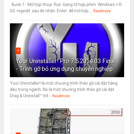
Bước 1: Mở hộp thoại Run bằng tổ hợp phím Windows + R .
Gõ regedit sau đó nhấn Enter để mở hộp ...
Readmore
6
Your Uninstaller! Pro 7.5.2014.03 Final
- Trình gỡ bỏ ứng dụng chuyên nghiệp
Your Uninstaller! là một chương trình tháo gỡ cài đặt hàng
đầu trong ngành. Nó là một chương trình tháo gỡ cài đặt
Drag & Uninstall™ trê...
Readmore