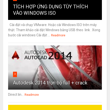
TÍCH HỢP ỨNG DỤNG TÙY THÍCH
VÀO WINDOWS ISO
Cài đặt và chạy VMware. Hoặc cài Windows ISO trên máy
thật. Tham khảo cài đặt Windows bằng USB theo link . Xong
bước cài windows Cài đặt ...
Readmore
3
Autodesk 2014 trọn bộ full + crack
Direct lin...
Readmore