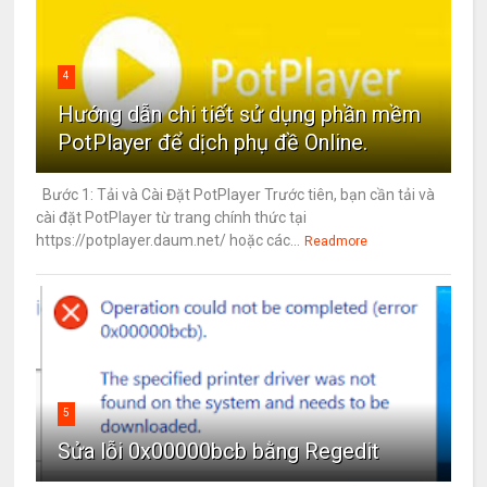
4
Hướng dẫn chi tiết sử dụng phần mềm
PotPlayer để dịch phụ đề Online.
Bước 1: Tải và Cài Đặt PotPlayer Trước tiên, bạn cần tải và
cài đặt PotPlayer từ trang chính thức tại
https://potplayer.daum.net/ hoặc các...
Readmore
5
Sửa lỗi 0x00000bcb bằng Regedit