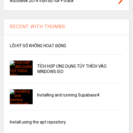
Autodesk 2014 trọn bộ full + crack
RECENT WITH THUMBS
LỖI KÝ SỐ KHÔNG HOẠT ĐỘNG
TÍCH HỢP ỨNG DỤNG TÙY THÍCH VÀO
WINDOWS ISO
Installing and running Supabase#
Install using the apt repository