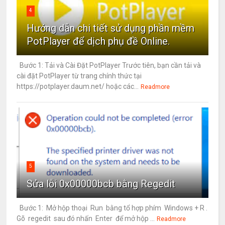
4
Hướng dẫn chi tiết sử dụng phần mềm
PotPlayer để dịch phụ đề Online.
Bước 1: Tải và Cài Đặt PotPlayer Trước tiên, bạn cần tải và
cài đặt PotPlayer từ trang chính thức tại
https://potplayer.daum.net/ hoặc các...
Readmore
5
Sửa lỗi 0x00000bcb bằng Regedit
Bước 1: Mở hộp thoại Run bằng tổ hợp phím Windows + R .
Gõ regedit sau đó nhấn Enter để mở hộp ...
Readmore