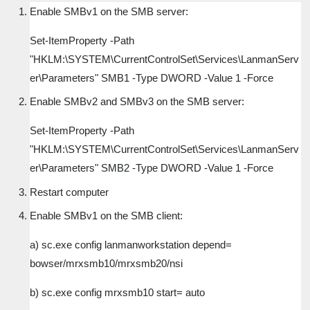
Enable SMBv1 on the SMB server:
Set-ItemProperty -Path
"HKLM:\SYSTEM\CurrentControlSet\Services\LanmanServ
er\Parameters" SMB1 -Type DWORD -Value 1 -Force
Enable SMBv2 and SMBv3 on the SMB server:
Set-ItemProperty -Path
"HKLM:\SYSTEM\CurrentControlSet\Services\LanmanServ
er\Parameters" SMB2 -Type DWORD -Value 1 -Force
Restart computer
Enable SMBv1 on the SMB client:
a) sc.exe config lanmanworkstation depend=
bowser/mrxsmb10/mrxsmb20/nsi
b) sc.exe config mrxsmb10 start= auto