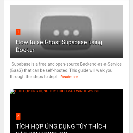
1
How to self-host Supabase using
Docker
Supabase is a free and open-source Backend-as-a-Service
(BaaS) that can be self-hosted. This guide will walk you
through the steps to depl...
Readmore
2
TÍCH HỢP ỨNG DỤNG TÙY THÍCH