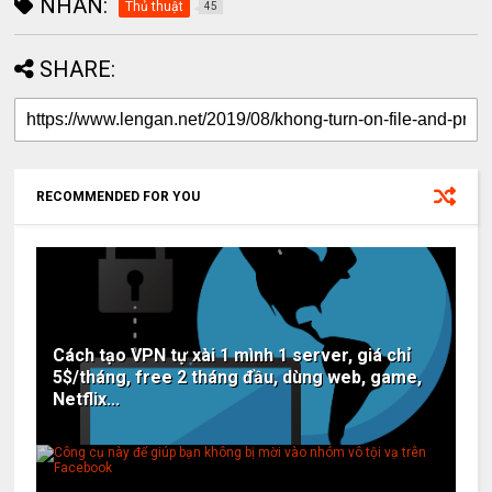
NHÃN:
Thủ thuật
45
SHARE:
RECOMMENDED FOR YOU
Cách tạo VPN tự xài 1 mình 1 server, giá chỉ
5$/tháng, free 2 tháng đầu, dùng web, game,
Netflix...