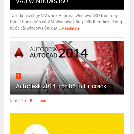
VÀO WINDOWS ISO
Cài đặt và chạy VMware. Hoặc cài Windows ISO trên máy
thật. Tham khảo cài đặt Windows bằng USB theo link . Xong
bước cài windows Cài đặt ...
Readmore
3
Autodesk 2014 trọn bộ full + crack
Direct lin...
Readmore