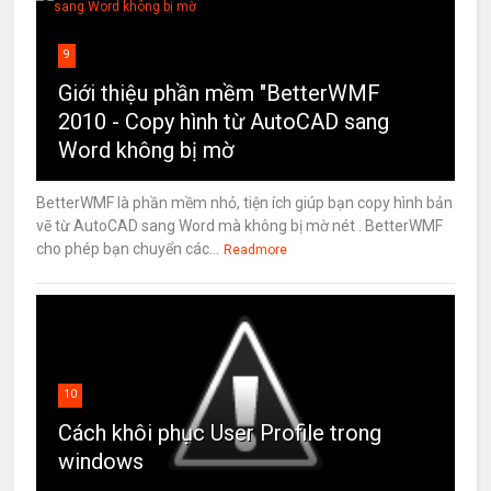
9
Giới thiệu phần mềm "BetterWMF
2010 - Copy hình từ AutoCAD sang
Word không bị mờ
BetterWMF là phần mềm nhỏ, tiện ích giúp bạn copy hình bản
vẽ từ AutoCAD sang Word mà không bị mờ nét . BetterWMF
cho phép bạn chuyển các...
Readmore
10
Cách khôi phục User Profile trong
windows