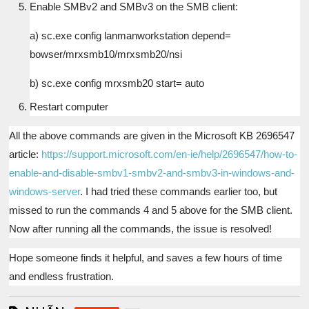
Enable SMBv2 and SMBv3 on the SMB client:
a) sc.exe config lanmanworkstation depend=
bowser/mrxsmb10/mrxsmb20/nsi
b) sc.exe config mrxsmb20 start= auto
Restart computer
All the above commands are given in the Microsoft KB 2696547
article:
https://support.microsoft.com/en-ie/help/2696547/how-to-
enable-and-disable-smbv1-smbv2-and-smbv3-in-windows-and-
windows-server
. I had tried these commands earlier too, but
missed to run the commands 4 and 5 above for the SMB client.
Now after running all the commands, the issue is resolved!
Hope someone finds it helpful, and saves a few hours of time
and endless frustration.